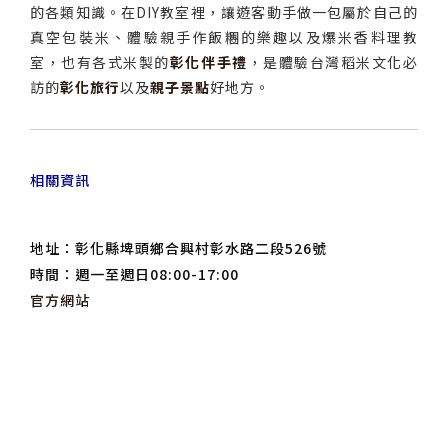
的各類知識。在DIY教室裡，讓遊客動手做一包屬於自己的
真空包裝米、體驗親手作飯糰的樂趣以及爆米香料理教
室，也有各式米製的
彰化伴手禮
，是體驗台灣稻米文化必
訪的
彰化旅行
以及
親子景點
好地方。
相關資訊
地址：彰化縣埤頭鄉合興村彰水路二段526號
時間：週一至週日08:00-17:00
官方網站