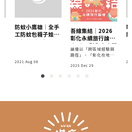
場
防蚊小鷹雄│全手
彰
吾線集結｜2026
工防蚊包襪子娃娃
款
彰化永續旅行論壇
│超美形！超可
N
｜1/24彰化高賓閣
愛！超實用！
論壇以「跨區域經驗與
路徑」、「彰化在地實
作」兩個篇章展開，來
2021 Aug 08
20
2025 Dec 29
自各地的實踐者共同探
討永續旅行如何落地與
擴散。