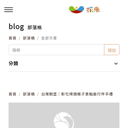
blog
部落格
回主選單
首頁
部落格
全部文章
活動報名
送出
小旅行及主題導覽
分類
講座、體驗與課程
首頁
部落格
台灣穀堡│彰化埤頭親子景點旅行伴手禮
其他活動