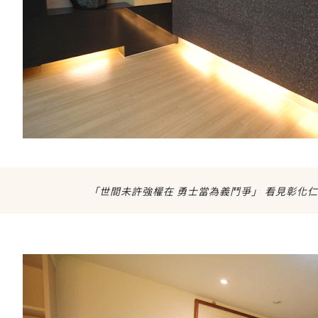
「世間未許強權在 勇士當為義鬥爭」 看見彰化