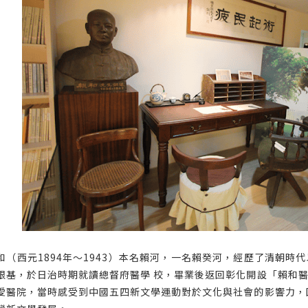
和（西元1894年～1943）本名賴河，一名賴癸河，經歷了清朝
根基，於日治時期就讀總督府醫學 校，畢業後返回彰化開設「賴和
愛醫院，當時感受到中國五四新文學運動對於文化與社會的影響力，