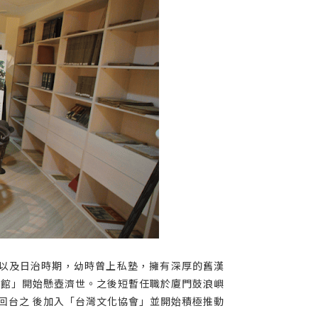
時代以及日治時期，幼時曾上私塾，擁有深厚的舊漢
醫館」開始懸壺濟世。之後短暫任職於廈門鼓浪嶼
回台之 後加入「台灣文化協會」並開始積極推動