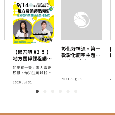
趣
彰化好神通。第一
[
【聚吾吧 #3 ❢ 】
款彰化廟宇主題LI
鹿
地方關係課程講座
NE機器人來囉！
惠
- 返鄉後的家庭照
密
如果有一天，家人需要
護支持系統 - 9/14
照顧，你知道可以找誰
福
嗎？ 返鄉，不只是回到
2021 Aug 08
20
2026 Jul 31
家鄉生活，也可能開始
面對家庭照顧的課題。
這次《聚吾吧》，邀請
兩位深耕彰化第一線的
實踐者， 分享返鄉、長
照 3.0、居家醫療與家
庭照顧的真實故事， 一