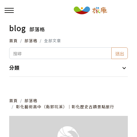
blog
部落格
回主選單
首頁
部落格
全部文章
活動報名
送出
小旅行及主題導覽
分類
講座、體驗與課程
首頁
部落格
其他活動
彰化藝術高中（南郭坑溪）│彰化歷史古蹟景點旅行