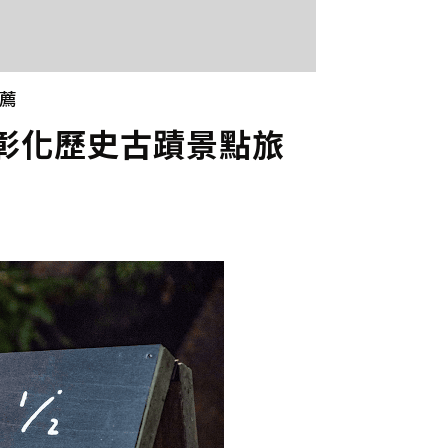
薦
ART│彰化歷史古蹟景點旅