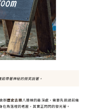
魏茹帶著神秘的微笑說著。
宿舍群
歷史古蹟
八連棟的最深處，需要先跳過前幾
身在角落裡的老屋，其實正閃閃的發光著。