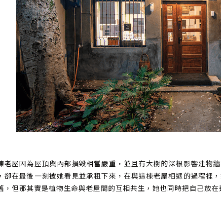
棟老屋因為屋頂與內部損毀相當嚴重，並且有大樹的深根影響建物牆
，卻在最後一刻被她看見並承租下來，在與這棟老屋相遇的過程裡，
舊，但那其實是植物生命與老屋間的互相共生，她也同時把自己放在