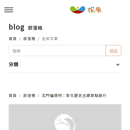
blog
部落格
回主選單
首頁
部落格
全部文章
活動報名
送出
小旅行及主題導覽
分類
講座、體驗與課程
首頁
部落格
北門福德祠│彰化歷史古蹟景點旅行
其他活動