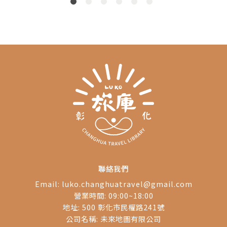
擴散。
始
伸
辦
期
月
假
獨
水
動
好
裝
聯絡我們
Email:
luko.changhuatravel@gmail.com
營業時間: 09:00~18:00
地址: 500 彰化市民權路241號
公司名稱: 未來地圖有限公司