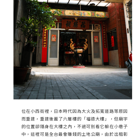
位在小西街裡，日本時代因為大火及拓寬道路等原因
而重建，重建後蓋了六層樓的「福德大樓」，但廟宇
的位置卻隱身在大樓之內，不過可別看它躲在小巷子
中，這裡可是全台最會賺錢的土地公廟，由於出租彰