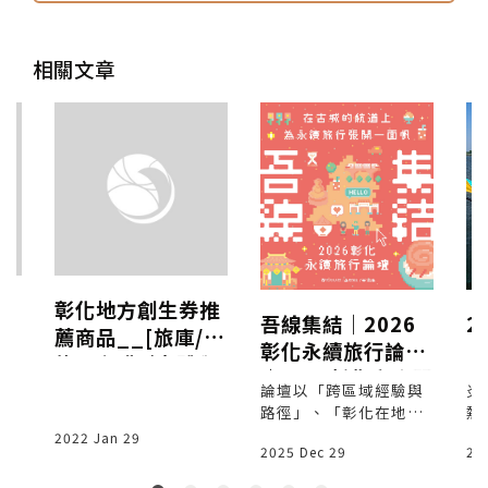
相關文章
場
彰化地方創生券推
吾線集結｜2026
2
薦商品__[旅庫/
彰化永續旅行論壇
「
旅。咖啡](實體與
｜1/24彰化高賓閣
夏
線上)
論壇以「跨區域經驗與
炎
│
路徑」、「彰化在地實
熱
育
作」兩個篇章展開，來
頭
2022 Jan 29
2025 Dec 29
20
自各地的實踐者共同探
夏
、
討永續旅行如何落地與
1
木