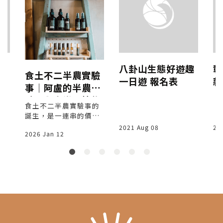
群
八卦山生態好遊趣
彰
食土不二半農實驗
的
一日遊 報名表
款
事│阿盧的半農實
免
N
驗，與音樂、植物
食土不二半農實驗事的
一起生活│青年採
誕生，是一連串的價值
訪
選擇。阿盧想做的並不
2021 Aug 08
20
2026 Jan 12
只是農業，而是從生活
走向職人，實驗一種能
讓身心長久感到愉悅滿
足且簡樸永續的生活狀
態。