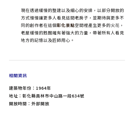
現在透過緩慢的整建以及細心的安排，以部分開放的
方式慢慢讓更多人看見這間老房子，並期待與更多不
同的創作者在這個
彰化景點
空間裡產生更多的火花，
老屋緩慢的甦醒確有著強大的力量，帶著所有人看見
地方的記憶以及匠師用心。
相關資訊
建築物年份：1964年
地址：彰化縣員林市中山路一段634號
開放時間：外部開放