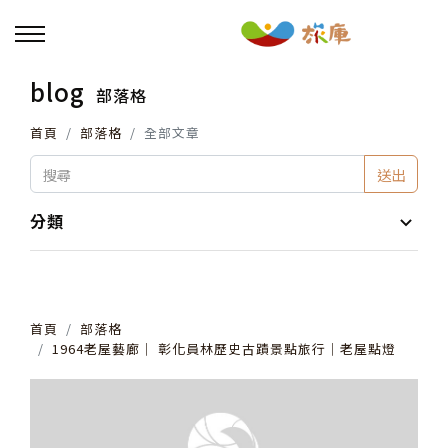
blog
部落格
回主選單
首頁
部落格
全部文章
活動報名
送出
小旅行及主題導覽
分類
講座、體驗與課程
首頁
部落格
其他活動
1964老屋藝廊│ 彰化員林歷史古蹟景點旅行│老屋點燈