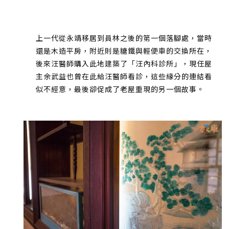
上一代從永靖移居到員林之後的第一個落腳處，當時
還是木造平房，附近則是糖鐵與輕便車的交換所在，
後來汪醫師購入此地建築了「汪內科診所」，現任屋
主余武益也曾在此給汪醫師看診，這些緣分的連結看
似不經意，最後卻促成了老屋重現的另一個故事。