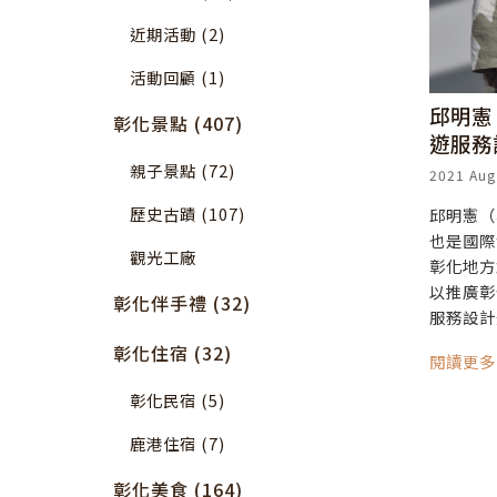
近期活動 (2)
活動回顧 (1)
邱明憲
彰化景點 (407)
遊服務
親子景點 (72)
2021 Aug
歷史古蹟 (107)
邱明憲（
也是國際
觀光工廠
彰化地方
以推廣彰
彰化伴手禮 (32)
服務設計
彰化住宿 (32)
閱讀更
彰化民宿 (5)
鹿港住宿 (7)
彰化美食 (164)