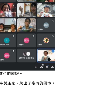
入數位的體驗。
廟宇與店家，跨出了疫情的困境。