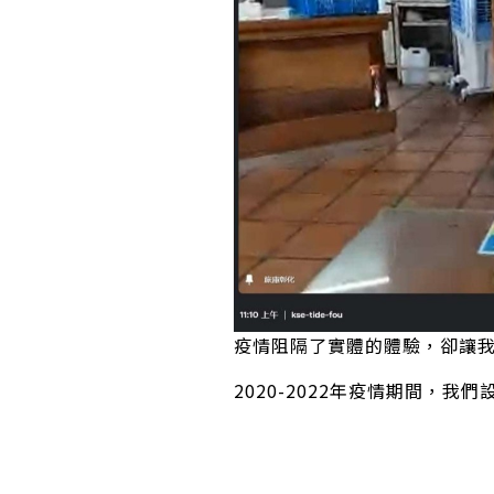
疫情阻隔了實體的體驗，卻讓
2020-2022年疫情期間