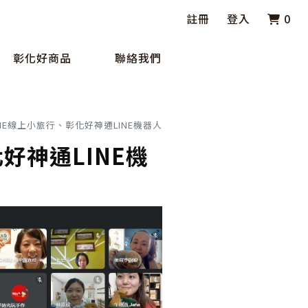
註冊
登入
0
彰化好商品
聯絡我們
NE線上小旅行、彰化好神通LINE機器人
好神通LINE機