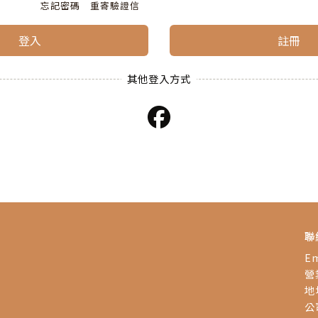
忘記密碼
重寄驗證信
登入
註冊
聯
Em
營業
地
公