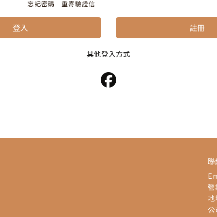
忘記密碼
重寄驗證信
登入
註冊
聯
Em
營業
地
公