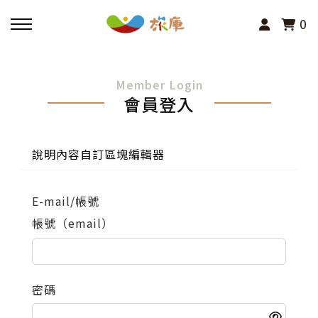
0
回主選單
Member Login
會員登入
活動報名
小旅行及主題導覽
說明內容自訂區塊編輯器
講座、體驗與課程
E-mail/帳號
帳號（email）
其他活動
密碼