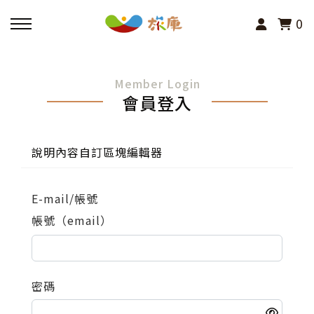
0
回主選單
Member Login
會員登入
活動報名
小旅行及主題導覽
說明內容自訂區塊編輯器
講座、體驗與課程
E-mail/帳號
帳號（email）
其他活動
密碼