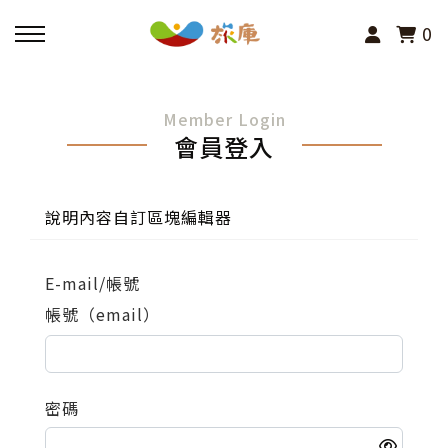
0
回主選單
Member Login
會員登入
活動報名
小旅行及主題導覽
說明內容自訂區塊編輯器
講座、體驗與課程
E-mail/帳號
帳號（email）
其他活動
密碼