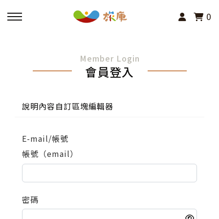
0
回主選單
Member Login
會員登入
活動報名
小旅行及主題導覽
說明內容自訂區塊編輯器
講座、體驗與課程
E-mail/帳號
帳號（email）
其他活動
密碼