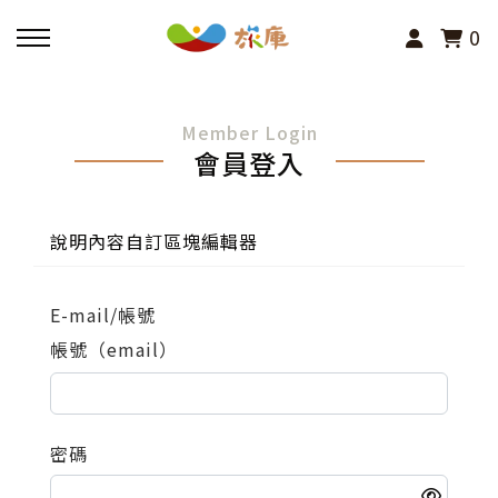
0
回主選單
Member Login
會員登入
活動報名
小旅行及主題導覽
說明內容自訂區塊編輯器
講座、體驗與課程
E-mail/帳號
帳號（email）
其他活動
密碼