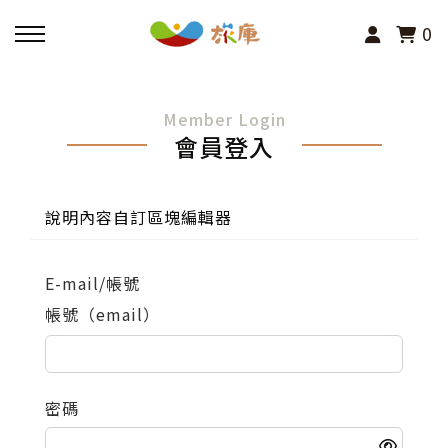
0
回主選單
Member Login
會員登入
活動報名
小旅行及主題導覽
說明內容自訂區塊編輯器
講座、體驗與課程
E-mail/帳號
帳號（email）
其他活動
密碼