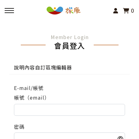
0
回主選單
Member Login
會員登入
活動報名
小旅行及主題導覽
說明內容自訂區塊編輯器
講座、體驗與課程
E-mail/帳號
帳號（email）
其他活動
密碼