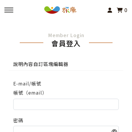
0
回主選單
Member Login
會員登入
活動報名
小旅行及主題導覽
說明內容自訂區塊編輯器
講座、體驗與課程
E-mail/帳號
帳號（email）
其他活動
密碼