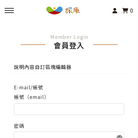
0
回主選單
Member Login
會員登入
活動報名
小旅行及主題導覽
說明內容自訂區塊編輯器
講座、體驗與課程
E-mail/帳號
帳號（email）
其他活動
密碼