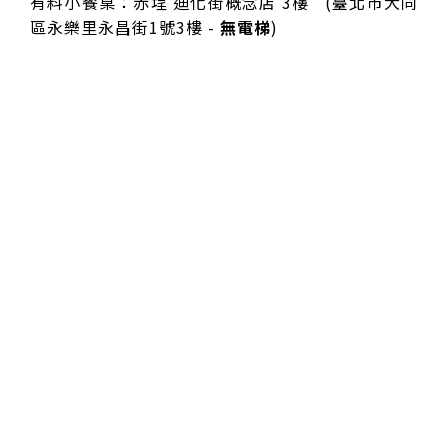
有料小餐桌：赤埕 迪化街概念店 3樓 (臺北市大同
區永樂里永昌街1號3樓 -
無電梯
)