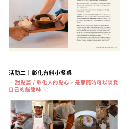
活動二｜彰化有料小餐桌
—
甜點篇
/ 彰化人的點心，是那隨時可以犒賞
自己的鹹甜味 ░