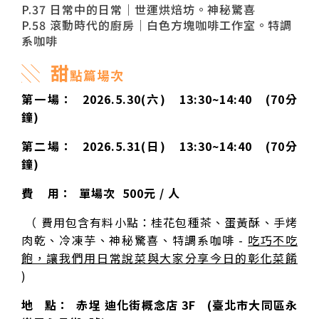
P.37 日常中的日常｜世運烘焙坊。神秘驚喜
P.58 滾動時代的廚房｜白色方塊咖啡工作室。特調
系咖啡
░ 甜
點篇場次
第一場： 2026.5.30(六) 13:30~14:40 (70分
鐘)
第二場： 2026.5.31(日) 13:30~14:40 (70分
鐘)
費 用： 單場次 500元 / 人
（ 費用包含有料小點：桂花包種茶、蛋黃酥、手烤
肉乾、冷凍芋、神秘驚喜、特調系咖啡 -
吃巧不吃
飽，讓我們用日常說菜與大家分享今日的彰化菜餚
)
地 點： 赤埕 迪化街概念店 3F (臺北市大同區永