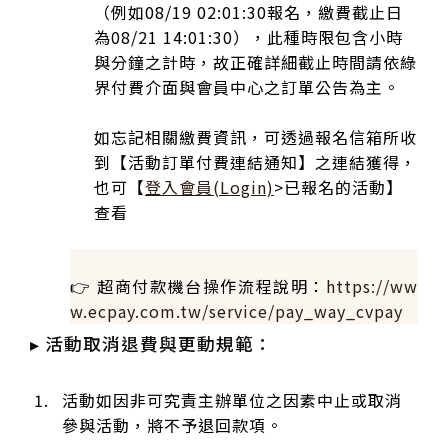
（例如08/19 02:01:30報名，繳費截止日
為08/21 14:01:30），此種時限包含小時
與分鐘之計時，故正確詳細截止時間請依綠
界付費介面與會員中心之訂單公告為主。
如忘記相關繳費資訊，可透過報名信箱所收
到【活動訂單付費連結通知】之連結獲得，
也可【
登入會員(Login)
>已報名的活動】
查看
👉 超商付款機台操作流程說明：
https://ww
w.ecpay.com.tw/service/pay_way_cvpay
▸ 活動取消退費與更動規範：
活動如因非可究責主辦單位之因素中止或取消
參與活動，將不予退回款項。