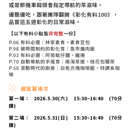
或是那機車龍頭會指定導航的茶滋味。
邊聽邊吃，跟著團隊翻開《彰化有料100》，
品嘗這五道彰化的日常滋味。
【以下有料小點皆
非完整
一份
】
P.06 有料必選｜林家素食。素食豆包
P.98 被時間制約的彰化胃｜魚市爌肉飯
P.03 有料必選｜阿菊蛤仔麵。雞捲
P.70 自動導航的手搖胃｜南海茶道。桂花包種茶
P.58 滾動時代的廚房｜白色方塊咖啡館。特調系咖
啡
░
鹹點篇場次
第一場： 2026.5.30(六) 15:30~16:40 (70分
鐘)
第二場： 2026.5.31(日) 15:30~16:40 (70分
鐘)