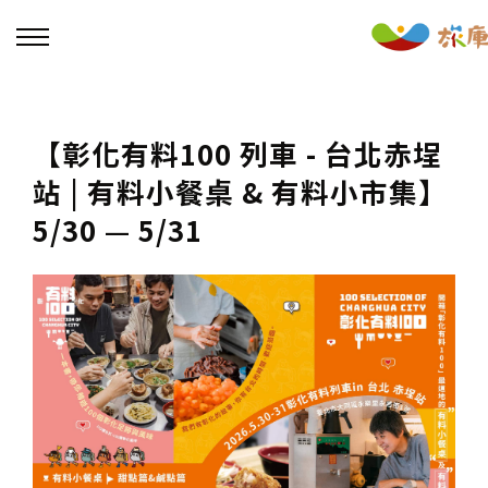
回主選單
【彰化有料100 列車 - 台北赤埕
活動報名
站 | 有料小餐桌 & 有料小市集】
5/30 — 5/31
小旅行及主題導覽
講座、體驗與課程
其他活動