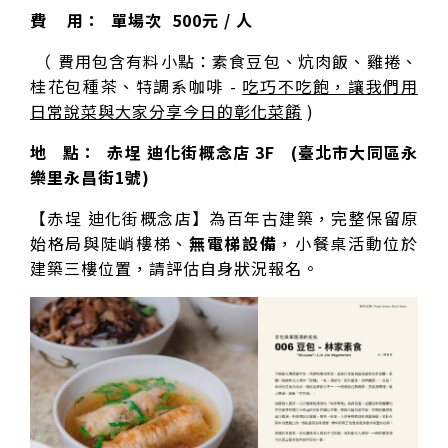
費 用： 單場次 500元 / 人
（ 費用包含有料小點：素食豆包、炕肉飯、雞捲、
桂花包種茶、特調系咖啡 -
吃巧不吃飽，讓我們用
日常說菜與大家分享今日的彰化菜餚
)
地 點： 赤埕 迪化街概念店 3F (臺北市大同區永
樂里永昌街1號)
【赤埕 迪化街概念店】為百年古建築，完整保留原
始格局與陡峭樓梯、
無電梯設備
，小餐桌活動位於
建築三樓位置，請評估自身狀況報名。