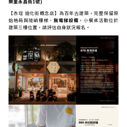
樂里永昌街1號)
【赤埕 迪化街概念店】為百年古建築，完整保留原
始格局與陡峭樓梯、
無電梯設備
，小餐桌活動位於
建築三樓位置，請評估自身狀況報名。