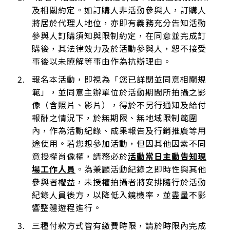
及相關約定。如訂購人非活動參與人，訂購人
將居於代理人地位，亦即有義務充分告知活動
參與人訂購須知與限制約定，在同意並完成訂
購後，其法律效力及於活動參與人，恕不接受
事後以未瞭解等事由作為抗辯理由。
報名本活動，即視為「您已詳閱並同意相關規
範」，並同意主辦單位於活動期間所拍攝之影
像（含照片、影片），得於不另行通知及給付
報酬之情況下，於無期限、無地域限制範圍
內，作為活動紀錄、成果報告及行銷推廣等用
途使用。若您想參加活動，但因其他因素不同
意授權肖像權，請務必於
活動當日主動告知現
場工作人員
。為兼顧活動紀錄之即時性與其他
參與者權益，未授權拍攝者將安排隨行於活動
紀錄人員後方，以降低入鏡機率，並盡量不影
響整體遊程進行。
三種付款方式皆有繳費時限，請於時限內完成