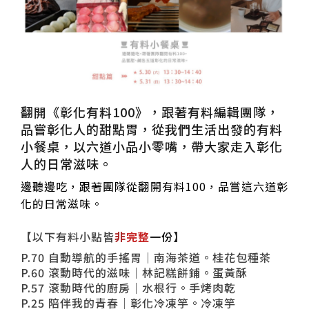
翻開《彰化有料100》，跟著有料編輯團隊，
品嘗彰化人的甜點胃，從我們生活出發的有料
小餐桌，以六道小品小零嘴，帶大家走入彰化
人的日常滋味。
邊聽邊吃，跟著團隊從翻開有料100，品嘗這六道彰
化的日常滋味。
【以下有料小點皆
非
完整
一份
】
P.70 自動導航的手搖胃｜南海茶道。桂花包種茶
P.60 滾動時代的滋味｜林記糕餅鋪。蛋黃酥
P.57 滾動時代的廚房｜水根行。手烤肉乾
P.25 陪伴我的青春｜彰化冷凍竽。冷凍竽