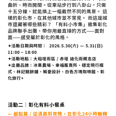
曲折、時而開闊。從車站步行到八卦山，只需
十五分鐘，就能換上一幅截然不同的風景。 這
樣的彰化市，在其他城市並不常見。 而這座城
市還藏著哪些精彩？ 「有料小市集」邀集彰化
品牌聯手出攤，帶你用最直接的方式——面對
面——感受屬於彰化的風格。
✦活動日期與時間： 2026.5.30(六) — 5.31(日)
11:00 ~ 18:00
✦活動地點：大稻埕街區 / 赤埕 迪化街概念店
✦
出攤品牌：冰果農場、幸福販賣所、穩定飛行模
式、林記糕餅鋪、解憂設計、白色方塊咖啡館、彰
化旅行+
活動二｜彰化有料小餐桌
— 鹹點篇 / 從清晨到夜晚，在彰化24小時輪轉