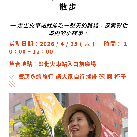
散步
一 走出火
車站就能吃一整天的路線，探索彰化
城內的小故事。
活動日期：2026 / 4 / 25 ( 六 )
時間： 1
0：00 ~ 12：00
集合地點：彰化火車站入口前廣場
░ 響應永續旅行 請大家自行攜帶 碗 與 杯子
░