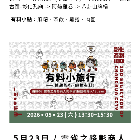
古蹟-彰化孔廟 -> 阿菊雞卷 -> 八卦山牌樓
有料小點
：麻糬、茶飲、雞捲、肉圓
5月23日 / 雲雀之路彰商人