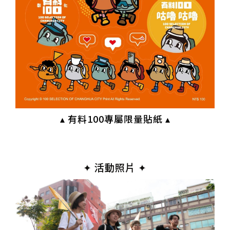
▴ 有料100專屬限量貼紙 ▴
✦ 活動照片 ✦