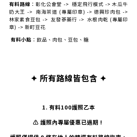
有料路線
：彰化公會堂 -> 穩定飛行模式 -> 木瓜牛
奶大王 -> 南海茶道 (專屬印章) -> 德興珍肉包 ->
林家素食豆包 -> 友發蔘藥行 -> 水根肉乾 (專屬印
章) -> 新町豆花
有料小點
：飲品、肉包、豆包、糖
✦ 所有路線皆包含 ✦
1. 有料100護照乙本
⚠️ 護照內專屬優惠已過期 !