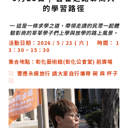
的學習路徑
一
這是一條求學之道，帶領走讀的民眾一起體
驗彰商的莘莘學子們上學與放學的路上風景。
活動日期：2026 / 5 / 23 ( 六 )
時間： 1
3：30 ~ 15：30
集合地點：彰化藝術館(彰化公會堂) 前廣場
░ 響應永續旅行 請大家自行攜帶 碗 與 杯子
░