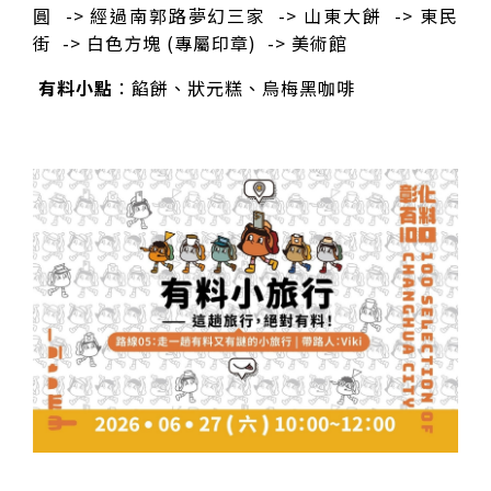
圓 -> 經過南郭路夢幻三家 -> 山東大餅 -> 東民
街 -> 白色方塊 (專屬印章) -> 美術館
有料小點
：餡餅、狀元糕、烏梅黑咖啡