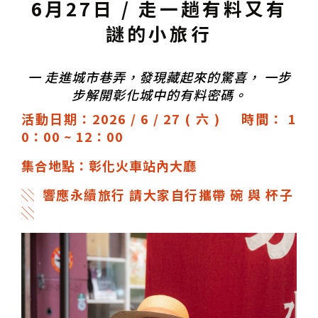
6月27日 / 走一趟有料又有
謎的小旅行
一
走進城市巷弄，發現藏起來的驚喜， 一步
步解開彰化城中的有料密碼。
活動日期：2026 / 6 / 27 ( 六 )
時間： 1
0：00 ~ 12：00
集合地點：彰化火車站內大廳
░ 響應永續旅行 請大家自行攜帶 碗 與 杯子
░