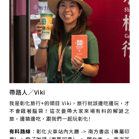
帶路人／Viki
我是彰化旅行+的頭目 Viki，旅行就該邊吃邊玩，才
不會餓著腦袋！這次要帶大家來場有料的解謎之
旅，邊猜邊吃，跟我們一起玩彰化!
有料路線
：彰化火車站內大廳 -> 南方書店 (專屬印
章) -> 瘦子咖啡 (專屬印章) -> 開化寺 -> 南海茶