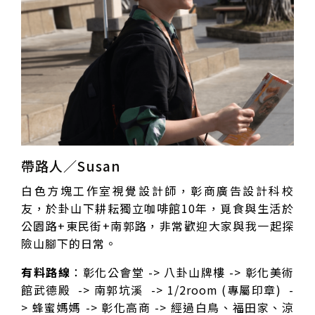
帶路人／Susan
白色方塊工作室視覺設計師，彰商廣告設計科校
友，於卦山下耕耘獨立咖啡館10年，覓食與生活於
公園路+東民街+南郭路，非常歡迎大家與我一起探
險山腳下的日常。
有料路線
：彰化公會堂 -> 八卦山牌樓 -> 彰化美術
館武德殿 -> 南郭坑溪 -> 1/2room (專屬印章) -
> 蜂蜜媽媽 -> 彰化高商 -> 經過白鳥、福田家、涼