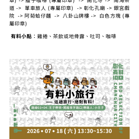
道 -> 單車旅人 (專屬印章) -> 彰化孔廟 -> 銀宮戲
院 -> 阿菊蛤仔麵 -> 八卦山牌樓 -> 白色方塊 (專
屬印章)
有料小點
：雞捲、茶飲或地骨露、吐司、咖啡