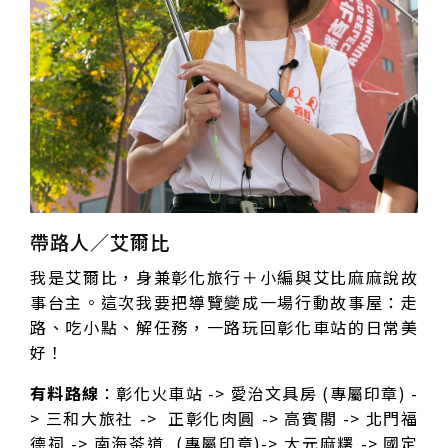
帶路人／艾爾比
我是艾爾比，身兼彰化旅行＋小編與艾比麻麻說故
事台主。這次我要把導覽變成一場行動故事屋：走
路、吃小點、解任務，一路玩回彰化車站的日常美
好！
有料路線
：彰化火車站 -> 愛治文具房 (專屬印章) -
> 三和大旅社 -> 正彰化肉圓 -> 高賓閣 -> 北門福
德祠 -> 南海茶道 (專屬印章)-> 大元麻糬 -> 國定