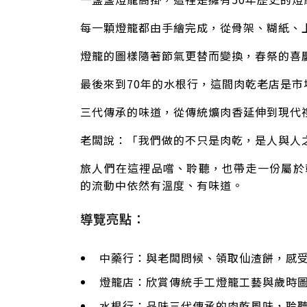
每一顆燈籠都由手繪完成，從骨架、糊紙、
燈籠的圖樣隨著節氣更替而變換，春祭的喜
最後來到70年的水根行，這間肉乾老店是市
三代傳承的味道，從傳統爌肉香延伸到現代
老闆說：「我們做的不只是肉乾，是人與人
旅人們在這裡品嚐、聆聽，也帶走一份屬於
的流動中依然有溫度、有味道。
導覽亮點：
中藥行：與老闆問候、領取仙渣餅，感
燈籠店：欣賞傳統手工燈籠工藝與歲時
水根行：品味三代傳承的肉乾風味，聆