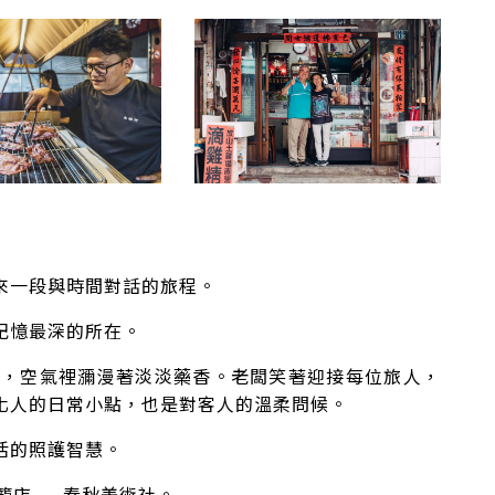
來一段與時間對話的旅程。
記憶最深的所在。
罐，空氣裡瀰漫著淡淡藥香。老闆笑著迎接每位旅人，
化人的日常小點，也是對客人的溫柔問候。
活的照護智慧。
籠店——春秋美術社。