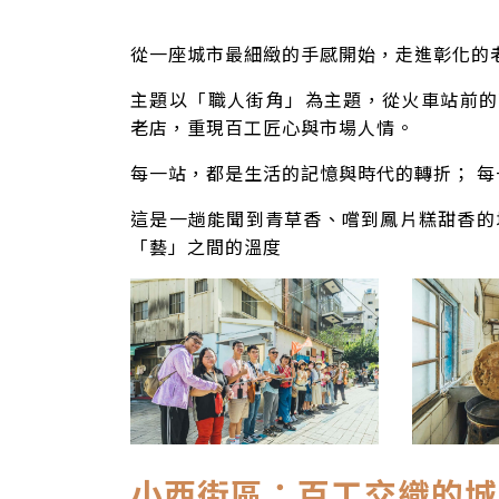
從一座城市最細緻的手感開始，走進彰化的
主
題以「職人街角」為主題，從火車站前的
老店，重現百工匠心與市場人情。
每一站，都是生活的記憶與時代的轉折； 
這是一趟能聞到青草香、嚐到鳳片糕甜香的
「藝」之間的溫度
小西街區：百工交織的城