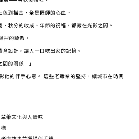
上色到描金，全是匠師的心血。
慶、秋分的收成、年節的祝福，都藏在光影之間。
場裡的驕傲。
禮盒設計，讓人一口吃出家的記憶。
之間的關係。」
彰化的伴手心意。 這些老職業的堅持，讓城市在時間
受草藥文化與人情味
圖樣
聽老店故事並選購伴手禮