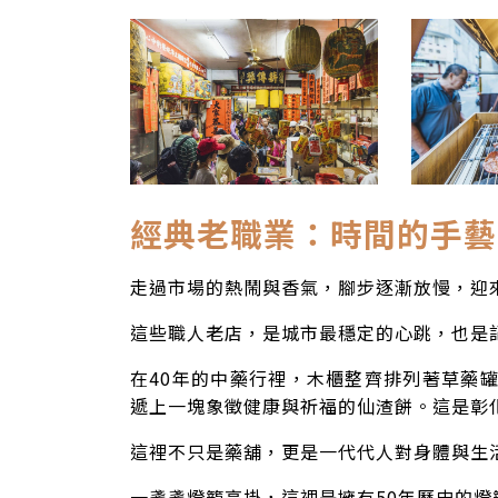
經典老職業：時間的手藝
走過市場的熱鬧與香氣，腳步逐漸放慢，迎
這些職人老店，是城市最穩定的心跳，也是
在40年的中藥行裡，木櫃整齊排列著草藥
遞上一塊象徵健康與祈福的仙渣餅。這是彰
這裡不只是藥舖，更是一代代人對身體與生
一盞盞燈籠高掛，這裡是擁有50年歷史的燈