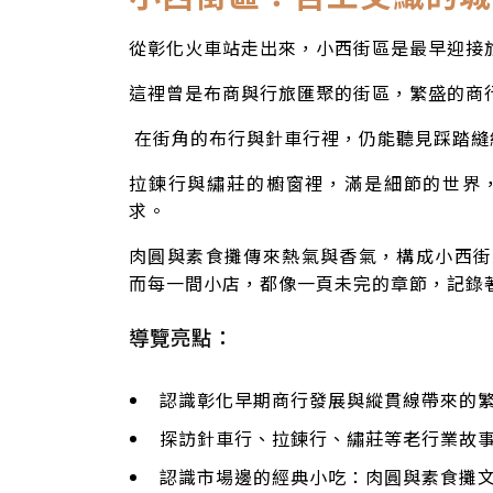
從彰化火車站走出來，小西街區是最早迎接
這裡曾是布商與行旅匯聚的街區，繁盛的商
在街角的布行與針車行裡，仍能聽見踩踏縫
拉鍊行與繡莊的櫥窗裡，滿是細節的世界
求。
肉圓與素食攤傳來熱氣與香氣，構成小西街
而每一間小店，都像一頁未完的章節，記錄
導覽亮點：
認識彰化早期商行發展與縱貫線帶來的
探訪針車行、拉鍊行、繡莊等老行業故
認識市場邊的經典小吃：肉圓與素食攤