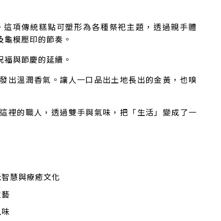
。這項傳統糕點可塑形為各種祭祀主題，透過親手體
及龜模壓印的節奏。
祝福與節慶的延續。
發出溫潤香氣。讓人一口品出土地長出的金黃，也嗅
這裡的職人，透過雙手與氣味，把「生活」變成了一
老智慧與療癒文化
技藝
風味