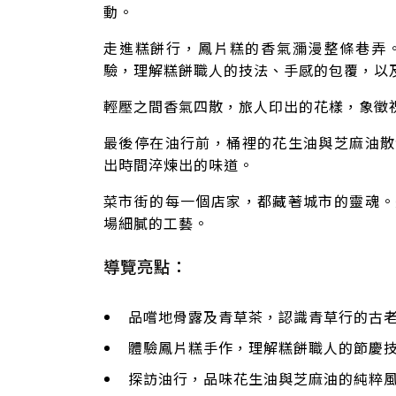
動。
走進糕餅行，鳳片糕的香氣瀰漫整條巷弄
驗，理解糕餅職人的技法、手感的包覆，以
輕壓之間香氣四散，旅人印出的花樣，象徵
最後停在油行前，桶裡的花生油與芝麻油散
出時間淬煉出的味道。
菜市街的每一個店家，都藏著城市的靈魂。
場細膩的工藝。
導覽亮點：
品嚐地骨露及青草茶，認識青草行的古
體驗鳳片糕手作，理解糕餅職人的節慶
探訪油行，品味花生油與芝麻油的純粹