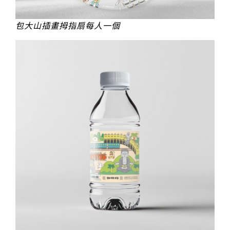
包大山插畫拇指扇每人一個