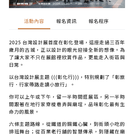
活動內容
報名資訊
報名程序
2025 台灣設計展首度在彰化登場，這座走過三百年
歲月的古城，正以設計的眼光迎接全新的想像。為
了讓大家不只在展館裡欣賞作品，更能走入街區與
日常。
以台灣設計展主題 (((彰化行)))，特別規劃了「彰旅
行．行家帶路走讀小旅行」。
你可以上午或下午，留一半時間逛展區，另一半時
間跟著在地行家穿梭巷弄與廟埕，品味彰化最有生
命力的風景。
六條主題路線，從鐵道的鋼鐵心臟，到街頭小吃的
排班舞台；從百業老行舖的智慧傳承，到隱藏在廟