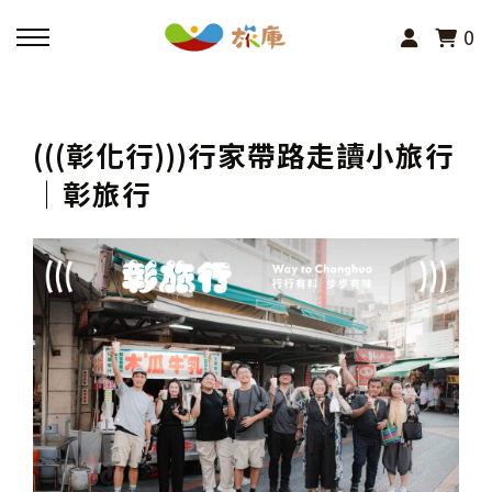
0
回主選單
(((彰化行)))行家帶路走讀小旅行
活動報名
│彰旅行
小旅行及主題導覽
講座、體驗與課程
其他活動