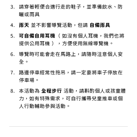
請穿著輕便合適行走的鞋子，並準備飲水、防
曬或雨具
雨天
並不影響導覽活動，但請
自備雨具
可自備自用耳機
（ 如沒有個人耳機，我們也將
提供公用耳機 ），方便使用無線導覽機。
導覽時可能會走在馬路上，請隨時注意個人安
全。
路邊停車經常性拖吊，請一定要將車子停放在
停車場。
本活動為
全程步行
活動，請斟酌個人或孩童體
力，如有特殊需求，可自行攜帶兒童推車或個
人行動輔助參與活動。