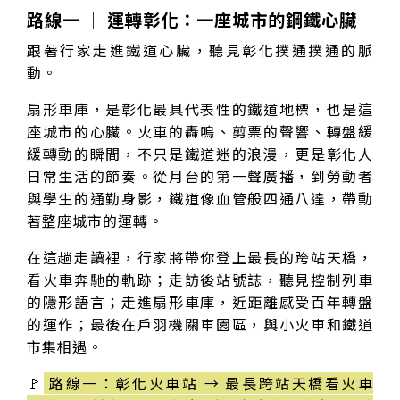
路線一 │ 運轉彰化：一座城市的鋼鐵心臟
跟著行家走進鐵道心臟，聽見彰化撲通撲通的脈
動。
扇形車庫，是彰化最具代表性的鐵道地標，也是這
座城市的心臟。火車的轟鳴、剪票的聲響、轉盤緩
緩轉動的瞬間，不只是鐵道迷的浪漫，更是彰化人
日常生活的節奏。從月台的第一聲廣播，到勞動者
與學生的通勤身影，鐵道像血管般四通八達，帶動
著整座城市的運轉。
在這趟走讀裡，行家將帶你登上最長的跨站天橋，
看火車奔馳的軌跡；走訪後站號誌，聽見控制列車
的隱形語言；走進扇形車庫，近距離感受百年轉盤
的運作；最後在戶羽機關車園區，與小火車和鐵道
市集相遇。
🚩
路線一：彰化火車站 → 最長跨站天橋看火車