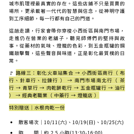
城市肌理裡最真實的存在。這些店鋪不只是買賣的
場所，更承載著一代代的智慧與信念，從神明守護
到工序細節，每一行都有自己的門道。
這趟走讀，行家會帶你穿梭小西街區與南門市場，
走進仍在營業的老舖子，聽見師傅們的堅持與故
事。從藥材的氣味、燈籠的色彩，到五金瓶罐的鋼
鐵敲擊聲，這些聲音與味道，正是彰化最質樸的日
常。
🚩
路線三：彰化火車站集合 → 小西街區商行（ 布
行、針車行、拉鍊行 ） → 南門市場南北行（ 茶
行 → 青草行 → 肉乾餅乾行 → 五金瓶罐行 → 油行
） → 經典老職業（ 中藥行 → 燈籠店 ）
特別贈送｜水根肉乾一份
散客場次｜10/11(六)、10/19(日)、10/25(六)
時 間｜約 2.5 小時(13:30-16:00)