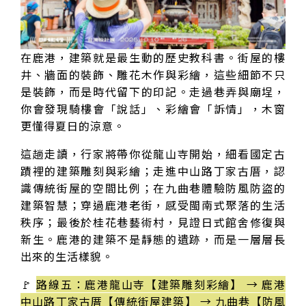
在鹿港，建築就是最生動的歷史教科書。街屋的樓
井、牆面的裝飾、雕花木作與彩繪，這些細節不只
是裝飾，而是時代留下的印記。走過巷弄與廟埕，
你會發現騎樓會「說話」、彩繪會「訴情」，木窗
更懂得夏日的涼意。
這趟走讀，行家將帶你從龍山寺開始，細看國定古
蹟裡的建築雕刻與彩繪；走進中山路丁家古厝，認
識傳統街屋的空間比例；在九曲巷體驗防風防盜的
建築智慧；穿過鹿港老街，感受閩南式聚落的生活
秩序；最後於桂花巷藝術村，見證日式館舍修復與
新生。鹿港的建築不是靜態的遺跡，而是一層層長
出來的生活樣貌。
🚩
路線五：鹿港龍山寺【建築雕刻彩繪】 → 鹿港
中山路丁家古厝【傳統街屋建築】 → 九曲巷【防風