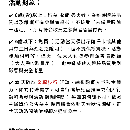
活動對象：
✔️
6歲(含)以上
：皆為
收費
參與者，為維護體驗品
質以及維護所有參與者權益，不接受「未繳費跟隨
一起走」，所有符合收費之參與者皆需付費。
✔️
6歲以下
：
免費
（ 活動當天須出示健保卡或其他
具有生日與姓名之證明 ），但不提供導覽機、活動
體驗材料等，但需一位大人付費參與並專職照顧
（ 大人需收取費用 ），避免造成他人體驗品質受到
影響與安全考量。
✔️ 本活動為
全程步行
活動，請斟酌個人或孩童體
力，如有特殊需求，可自行攜帶兒童推車或個人行
動輔助參與活動 體驗時間： 每團的時間不同，依照
主辦單位公告為主 時間將會依照天候狀況調整，正
式活動時間請依據報名通知為主。