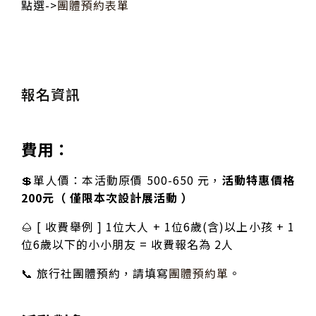
點選->
團體預約表單
報名資訊
費用：
💲單人價：本活動原價 500-650 元，
活動特惠價格
200元（ 僅限本次設計展活動 ）
🌰 [ 收費舉例 ] 1位大人 + 1位6歲(含)以上小孩 + 1
位6歲以下的小小朋友 = 收費報名為 2人
📞 旅行社團體預約，請填寫
團體預約單
。