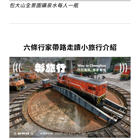
包大山全景圖礦泉水每人一瓶
六條行家帶路走讀小旅行介紹