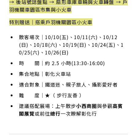
→ 後站號誌盤點 → 扇形車庫車輛與火車轉盤 → 戶
羽機關車園區市集與小火車
特別贈送｜搭乘戶羽機關園區小火車
散客場次｜10/10(五)、10/11(六)、10/12
(日)、10/18(六)、10/19(日)、10/24(五)、1
0/25(六)、10/26(日)
時 間｜約 2.5 小時(13:30-16:00)
集合地點｜彰化火車站
適合對象｜鐵道迷、親子旅人、攝影愛好者
難 度｜★（ 步行友善 ）
建議搭配展場：上午散步
小西商圈
與參觀
高賓
閣展覽
或前往
總行
一次瞭解彰化行