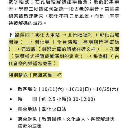
數字暗號；在孔廟裡解讀建築語彙；最後於集樂
軒，學習工尺譜如何記錄一段古老的樂音。當這些
線索被串連起來，彰化不再只是風景，而是一座等
待被解碼的城市。
🚩
路線四：彰化火車站 → 北門福德祠（ 彰化古城
開端 ） → 開化寺（ 全台灣唯一神明與門神密碼
） → 元清觀（ 錢幣計算的暗號在碑文裡 ） → 孔廟
（ 建築樣式裡隱藏著深刻的寓意 ） → 集樂軒（ 古
代音樂的樂譜怎麼看 ）
特別贈送｜南海茶道一杯
散客場次｜10/11(六)、10/19(日)、10/25(六)
時 間｜約 2.5 小時(9:30-12:00)
集合地點｜彰化火車站
適合對象｜教育團體、文化旅人、喜歡解謎與
探索的玩家