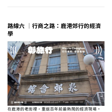
路線六 │行商之路：鹿港郊行的經濟
學
在鹿港的老街裡，重返百年前最熱鬧的經濟現場。