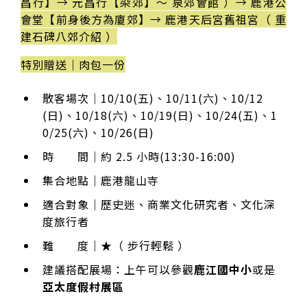
昌行】→ 元昌行【染郊】～ 泉郊會館 ）→ 鹿港公
會堂【前身後方為廈郊】→ 鹿港天后宮舊祖宮（ 重
建石碑八郊介紹 ）
特別贈送｜肉包一份
散客場次｜10/10(五)、10/11(六)、10/12
(日)、10/18(六)、10/19(日)、10/24(五)、1
0/25(六)、10/26(日)
時 間｜約 2.5 小時(13:30-16:00)
集合地點｜鹿港龍山寺
適合對象｜歷史迷、商業文化研究者、文化深
度旅行者
難 度｜★（ 步行輕鬆 ）
建議搭配展場：上午可以參觀
鹿江國中小
或是
亞太度假村展區