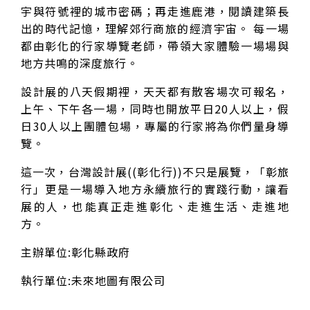
宇與符號裡的城市密碼；再走進鹿港，閱讀建築長
出的時代記憶，理解郊行商旅的經濟宇宙。 每一場
都由彰化的行家導覽老師，帶領大家體驗一場場與
地方共鳴的深度旅行。
設計展的八天假期裡，天天都有散客場次可報名，
上午、下午各一場，同時也開放平日20人以上，假
日30人以上團體包場，專屬的行家將為你們量身導
覽。
這一次，台灣設計展((彰化行))不只是展覽，「彰旅
行」更是一場導入地方永續旅行的實踐行動，讓看
展的人，也能真正走進彰化、走進生活、走進地
方。
主辦單位:彰化縣政府
執行單位:未來地圖有限公司