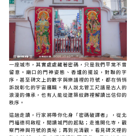
一座城市，其實處處藏著密碼，只是我們平常不曾
留意。廟口的門神姿態、香爐的擺設，對聯的字
序，甚至碑文上的數字與樂譜裡的符號，都在悄悄
訴說彰化的宇宙邏輯。有人說北管工尺譜是古人的
浪漫的傳承，也有人能從建築紋飾裡解讀出信仰的
秩序。
這趟走讀，行家將帶你化身「密碼破譯者」，從北
門福德祠啟程，閱讀城門的起點；走進開化寺，觀
察門神與符號的奧祕；再到元清觀，看見碑文裡的