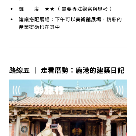
難 度｜★★（ 需要專注觀察與思考 ）
建議搭配展場：下午可以
美術館展場
，精彩的
產業密碼也在其中
路線五 │ 走看厝勢：鹿港的建築日記