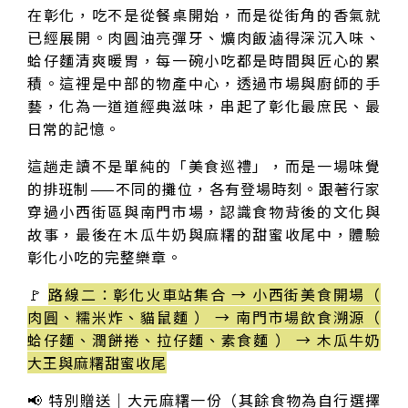
在彰化，吃不是從餐桌開始，而是從街角的香氣就
已經展開。肉圓油亮彈牙、爌肉飯滷得深沉入味、
蛤仔麵清爽暖胃，每一碗小吃都是時間與匠心的累
積。這裡是中部的物產中心，透過市場與廚師的手
藝，化為一道道經典滋味，串起了彰化最庶民、最
日常的記憶。
這趟走讀不是單純的「美食巡禮」，而是一場味覺
的排班制——不同的攤位，各有登場時刻。跟著行家
穿過小西街區與南門市場，認識食物背後的文化與
故事，最後在木瓜牛奶與麻糬的甜蜜收尾中，體驗
彰化小吃的完整樂章。
🚩
路線二：彰化火車站集合 → 小西街美食開場（
肉圓、糯米炸、貓鼠麵 ） → 南門市場飲食溯源（
蛤仔麵、潤餅捲、拉仔麵、素食麵 ） → 木瓜牛奶
大王與麻糬甜蜜收尾
📢 特別贈送｜大元麻糬一份（其餘食物為自行選擇