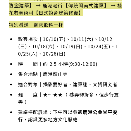
防盜建築】 → 鹿港老街【傳統閩南式建築】 → 桂
花巷藝術村【日式館舍建築修復】
特別贈送｜麵茶飲料一杯
散客場次｜10/10(五)、10/11(六)、10/12
(日)、10/18(六)、10/19(日)、10/24(五)、1
0/25(六)、10/26(日)
時 間｜約 2.5 小時(9:30-12:00)
集合地點｜鹿港龍山寺
適合對象｜攝影愛好者、建築迷、文資研究者
難 度｜★～★★（ 巷弄轉折多，但步行友
善 ）
建議搭配展場：下午可以參觀
鹿港公會堂平安
行
，認識更多地方文化脈絡