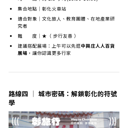
集合地點｜彰化火車站
適合對象｜文化旅人、教育團體、在地產業研
究者
難 度｜★（ 步行友善 ）
建議搭配展場：上午可以先逛
中興庄人人百貨
展場
，讓你認識更多行家
路線四 │ 城市密碼：解鎖彰化的符號
學