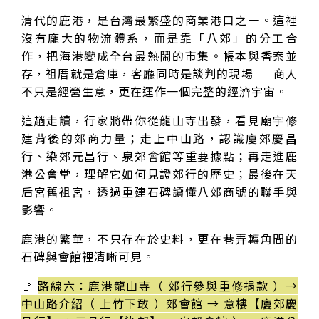
清代的鹿港，是台灣最繁盛的商業港口之一。這裡
沒有龐大的物流體系，而是靠「八郊」的分工合
作，把海港變成全台最熱鬧的市集。帳本與香案並
存，祖厝就是倉庫，客廳同時是談判的現場——商人
不只是經營生意，更在運作一個完整的經濟宇宙。
這趟走讀，行家將帶你從龍山寺出發，看見廟宇修
建背後的郊商力量；走上中山路，認識廈郊慶昌
行、染郊元昌行、泉郊會館等重要據點；再走進鹿
港公會堂，理解它如何見證郊行的歷史；最後在天
后宮舊祖宮，透過重建石碑讀懂八郊商號的聯手與
影響。
鹿港的繁華，不只存在於史料，更在巷弄轉角間的
石碑與會館裡清晰可見。
🚩
路線六：鹿港龍山寺（ 郊行參與重修捐款 ）→
中山路介紹（ 上竹下敢 ）郊會館 → 意樓【廈郊慶