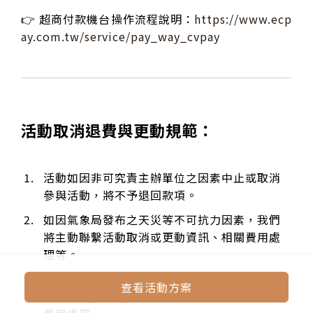
👉 超商付款機台操作流程說明：
https://www.ecp
ay.com.tw/service/pay_way_cvpay
活動取消退費與更動規範：
活動如因非可究責主辦單位之因素中止或取消
參與活動，將不予退回款項。
如因氣象局發布之天災等不可抗力因素，我們
將主動聯繫活動取消或更動資訊、相關費用處
理等。
如因
未達成團人數
而活動無法成立，我們將於
查看活動方案
活動日期(不含)前 2-4 日內通知未成團
與 相關