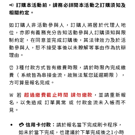
📢
訂購本活動前，請務必詳閱本活動之訂購須知及
相關約定。
如訂購人非活動參與人，訂購人將居於代理人地
位，亦即有義務充分告知活動參與人訂購須知與限
制約定，在同意並完成訂購後，其法律效力及於活
動參與人，恕不接受事後以未瞭解等事由作為抗辯
理由。
⏰ 3種付款方式皆有繳費時限，請於時限內完成繳
費（ 系統皆為串接金流，故無法幫您延遲期限 ），
方可算是報名完成。
🚨 若
超過繳費截止時間 請勿繳款
，並請重新報
名，以免造成 訂單異常 或 付款金流未入帳而不
見。
💳 信用卡付款：
請於報名當下完成刷卡程序，
如未於當下完成，也建議於下單完成後之1小時