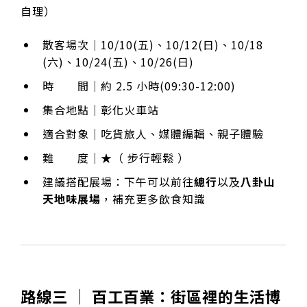
自理）
散客場次｜10/10(五)、10/12(日)、10/18
(六)、10/24(五)、10/26(日)
時 間｜約 2.5 小時(09:30-12:00)
集合地點｜彰化火車站
適合對象｜吃貨旅人、媒體編輯、親子體驗
難 度｜★（ 步行輕鬆 ）
建議搭配展場：下午可以前往
總行
以及
八卦山
天地味展場
，補充更多飲食知識
路線三 │ 百工百業：街區裡的生活博