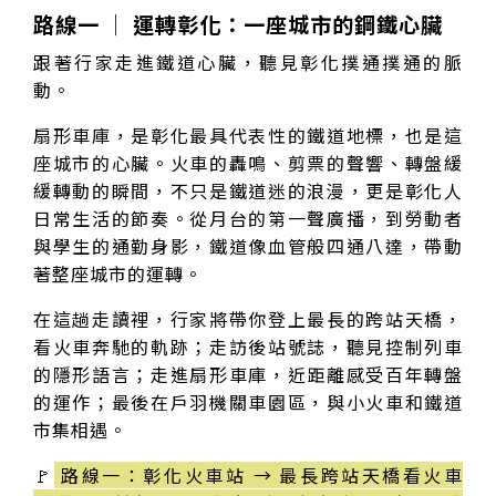
路線一 │ 運轉彰化：一座城市的鋼鐵心臟
跟著行家走進鐵道心臟，聽見彰化撲通撲通的脈
動。
扇形車庫，是彰化最具代表性的鐵道地標，也是這
座城市的心臟。火車的轟鳴、剪票的聲響、轉盤緩
緩轉動的瞬間，不只是鐵道迷的浪漫，更是彰化人
日常生活的節奏。從月台的第一聲廣播，到勞動者
與學生的通勤身影，鐵道像血管般四通八達，帶動
著整座城市的運轉。
在這趟走讀裡，行家將帶你登上最長的跨站天橋，
看火車奔馳的軌跡；走訪後站號誌，聽見控制列車
的隱形語言；走進扇形車庫，近距離感受百年轉盤
的運作；最後在戶羽機關車園區，與小火車和鐵道
市集相遇。
🚩
路線一：彰化火車站 → 最長跨站天橋看火車