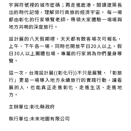
宇與符號裡的城市密碼；再走進鹿港，閱讀建築長
出的時代記憶，理解郊行商旅的經濟宇宙。 每一場
都由彰化的行家導覽老師，帶領大家體驗一場場與
地方共鳴的深度旅行。
設計展的八天假期裡，天天都有散客場次可報名，
上午、下午各一場，同時也開放平日20人以上，假
日30人以上團體包場，專屬的行家將為你們量身導
覽。
這一次，台灣設計展((彰化行))不只是展覽，「彰旅
行」更是一場導入地方永續旅行的實踐行動，讓看
展的人，也能真正走進彰化、走進生活、走進地
方。
主辦單位:彰化縣政府
執行單位:未來地圖有限公司