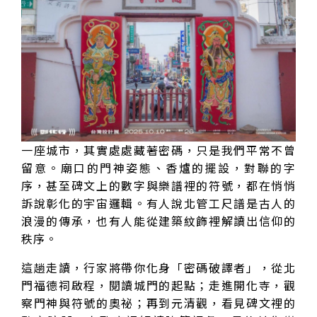
一座城市，其實處處藏著密碼，只是我們平常不曾
留意。廟口的門神姿態、香爐的擺設，對聯的字
序，甚至碑文上的數字與樂譜裡的符號，都在悄悄
訴說彰化的宇宙邏輯。有人說北管工尺譜是古人的
浪漫的傳承，也有人能從建築紋飾裡解讀出信仰的
秩序。
這趟走讀，行家將帶你化身「密碼破譯者」，從北
門福德祠啟程，閱讀城門的起點；走進開化寺，觀
察門神與符號的奧祕；再到元清觀，看見碑文裡的