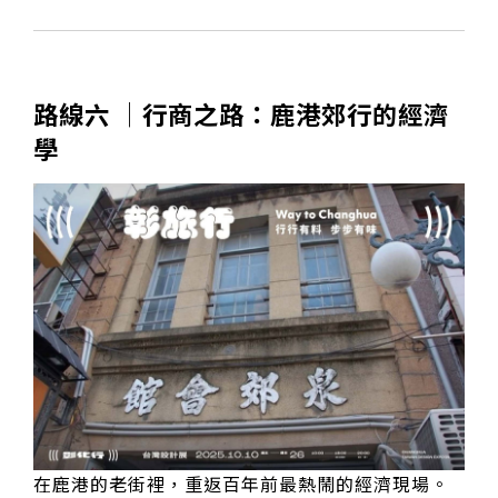
路線六 │行商之路：鹿港郊行的經濟
學
在鹿港的老街裡，重返百年前最熱鬧的經濟現場。