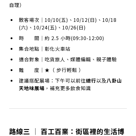
自理）
散客場次｜10/10(五)、10/12(日)、10/18
(六)、10/24(五)、10/26(日)
時 間｜約 2.5 小時(09:30-12:00)
集合地點｜彰化火車站
適合對象｜吃貨旅人、媒體編輯、親子體驗
難 度｜★（ 步行輕鬆 ）
建議搭配展場：下午可以前往
總行
以及
八卦山
天地味展場
，補充更多飲食知識
路線三 │ 百工百業：街區裡的生活博