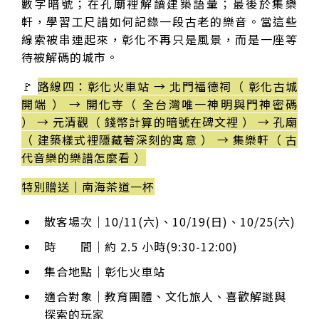
數字暗號；在孔廟裡解讀建築語彙；最後於集樂
軒，學習工尺譜如何記錄一段古老的樂音。當這些
線索被串連起來，彰化不再只是風景，而是一座等
待被解碼的城市。
🚩
路線四：彰化火車站 → 北門福德祠（ 彰化古城
開端 ） → 開化寺（ 全台灣唯一神明與門神密碼
） → 元清觀（ 錢幣計算的暗號在碑文裡 ） → 孔廟
（ 建築樣式裡隱藏著深刻的寓意 ） → 集樂軒（ 古
代音樂的樂譜怎麼看 ）
特別贈送｜南海茶道一杯
散客場次｜10/11(六)、10/19(日)、10/25(六)
時 間｜約 2.5 小時(9:30-12:00)
集合地點｜彰化火車站
適合對象｜教育團體、文化旅人、喜歡解謎與
探索的玩家