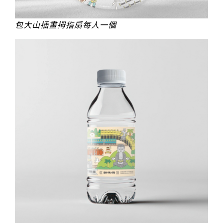
包大山插畫拇指扇每人一個