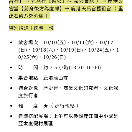
昌行】→ 元昌行【染郊】～ 泉郊會館 ）→ 鹿港公
會堂【前身後方為廈郊】→ 鹿港天后宮舊祖宮（ 重
建石碑八郊介紹 ）
特別贈送｜肉包一份
散客場次｜10/10(五)、10/11(六)、10/12
(日)、10/18(六)、10/19(日)、10/24(五)、1
0/25(六)、10/26(日)
時 間｜約 2.5 小時(13:30-16:00)
集合地點｜鹿港龍山寺
適合對象｜歷史迷、商業文化研究者、文化深
度旅行者
難 度｜★（ 步行輕鬆 ）
建議搭配展場：上午可以參觀
鹿江國中小
或是
亞太度假村展區