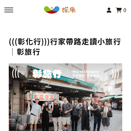
0
回主選單
(((彰化行)))行家帶路走讀小旅行
活動報名
│彰旅行
小旅行及主題導覽
講座、體驗與課程
其他活動