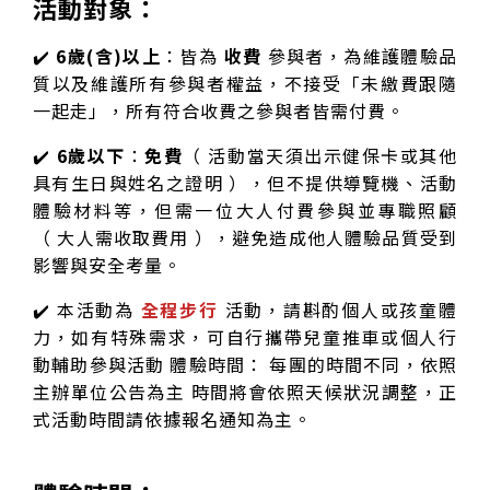
活動對象：
✔️
6歲(含)以上
：皆為
收費
參與者，為維護體驗品
質以及維護所有參與者權益，不接受「未繳費跟隨
一起走」，所有符合收費之參與者皆需付費。
✔️
6歲以下
：
免費
（ 活動當天須出示健保卡或其他
具有生日與姓名之證明 ），但不提供導覽機、活動
體驗材料等，但需一位大人付費參與並專職照顧
（ 大人需收取費用 ），避免造成他人體驗品質受到
影響與安全考量。
✔️ 本活動為
全程步行
活動，請斟酌個人或孩童體
力，如有特殊需求，可自行攜帶兒童推車或個人行
動輔助參與活動 體驗時間： 每團的時間不同，依照
主辦單位公告為主 時間將會依照天候狀況調整，正
式活動時間請依據報名通知為主。