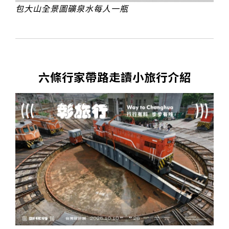
包大山全景圖礦泉水每人一瓶
六條行家帶路走讀小旅行介紹