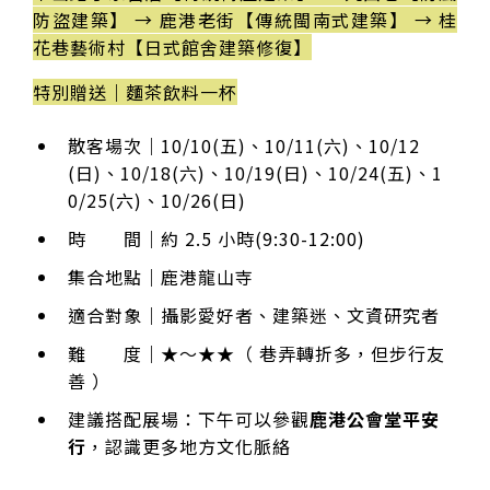
防盜建築】 → 鹿港老街【傳統閩南式建築】 → 桂
花巷藝術村【日式館舍建築修復】
特別贈送｜麵茶飲料一杯
散客場次｜10/10(五)、10/11(六)、10/12
(日)、10/18(六)、10/19(日)、10/24(五)、1
0/25(六)、10/26(日)
時 間｜約 2.5 小時(9:30-12:00)
集合地點｜鹿港龍山寺
適合對象｜攝影愛好者、建築迷、文資研究者
難 度｜★～★★（ 巷弄轉折多，但步行友
善 ）
建議搭配展場：下午可以參觀
鹿港公會堂平安
行
，認識更多地方文化脈絡