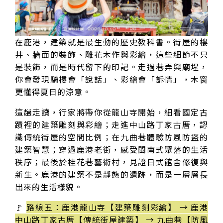
在鹿港，建築就是最生動的歷史教科書。街屋的樓
井、牆面的裝飾、雕花木作與彩繪，這些細節不只
是裝飾，而是時代留下的印記。走過巷弄與廟埕，
你會發現騎樓會「說話」、彩繪會「訴情」，木窗
更懂得夏日的涼意。
這趟走讀，行家將帶你從龍山寺開始，細看國定古
蹟裡的建築雕刻與彩繪；走進中山路丁家古厝，認
識傳統街屋的空間比例；在九曲巷體驗防風防盜的
建築智慧；穿過鹿港老街，感受閩南式聚落的生活
秩序；最後於桂花巷藝術村，見證日式館舍修復與
新生。鹿港的建築不是靜態的遺跡，而是一層層長
出來的生活樣貌。
🚩
路線五：鹿港龍山寺【建築雕刻彩繪】 → 鹿港
中山路丁家古厝【傳統街屋建築】 → 九曲巷【防風