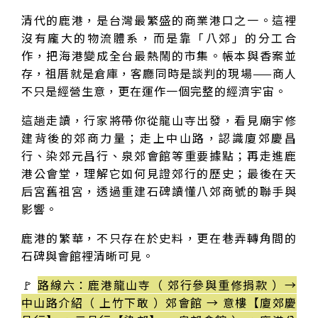
清代的鹿港，是台灣最繁盛的商業港口之一。這裡
沒有龐大的物流體系，而是靠「八郊」的分工合
作，把海港變成全台最熱鬧的市集。帳本與香案並
存，祖厝就是倉庫，客廳同時是談判的現場——商人
不只是經營生意，更在運作一個完整的經濟宇宙。
這趟走讀，行家將帶你從龍山寺出發，看見廟宇修
建背後的郊商力量；走上中山路，認識廈郊慶昌
行、染郊元昌行、泉郊會館等重要據點；再走進鹿
港公會堂，理解它如何見證郊行的歷史；最後在天
后宮舊祖宮，透過重建石碑讀懂八郊商號的聯手與
影響。
鹿港的繁華，不只存在於史料，更在巷弄轉角間的
石碑與會館裡清晰可見。
🚩
路線六：鹿港龍山寺（ 郊行參與重修捐款 ）→
中山路介紹（ 上竹下敢 ）郊會館 → 意樓【廈郊慶