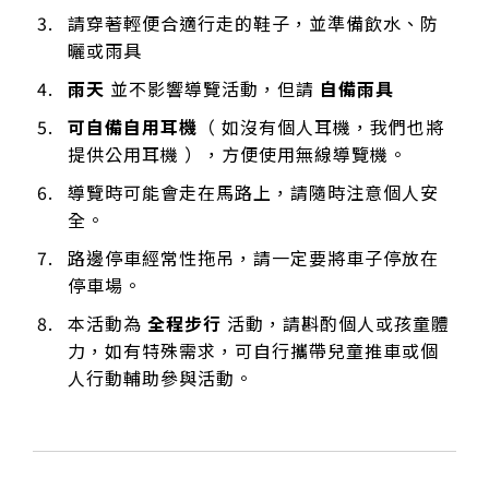
請穿著輕便合適行走的鞋子，並準備飲水、防
曬或雨具
雨天
並不影響導覽活動，但請
自備雨具
可自備自用耳機
（ 如沒有個人耳機，我們也將
提供公用耳機 ），方便使用無線導覽機。
導覽時可能會走在馬路上，請隨時注意個人安
全。
路邊停車經常性拖吊，請一定要將車子停放在
停車場。
本活動為
全程步行
活動，請斟酌個人或孩童體
力，如有特殊需求，可自行攜帶兒童推車或個
人行動輔助參與活動。