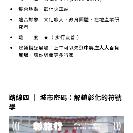
集合地點｜彰化火車站
適合對象｜文化旅人、教育團體、在地產業研
究者
難 度｜★（ 步行友善 ）
建議搭配展場：上午可以先逛
中興庄人人百貨
展場
，讓你認識更多行家
路線四 │ 城市密碼：解鎖彰化的符號
學