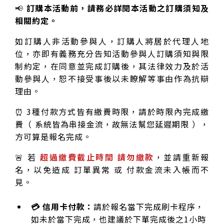
📢
訂購本活動前，請務必詳閱本活動之訂購須知及
相關約定。
如訂購人非活動參與人，訂購人將居於代理人地
位，亦即有義務充分告知活動參與人訂購須知與限
制約定，在同意並完成訂購後，其法律效力及於活
動參與人，恕不接受事後以未瞭解等事由作為抗辯
理由。
⏰ 3種付款方式皆有繳費時限，請於時限內完成繳
費（ 系統皆為串接金流，故無法幫您延遲期限 ），
方可算是報名完成。
🚨 若
超過繳費截止時間 請勿繳款
，並請重新報
名，以免造成 訂單異常 或 付款金流未入帳而不
見。
💳 信用卡付款：
請於報名當下完成刷卡程序，
如未於當下完成，也建議於下單完成後之1小時