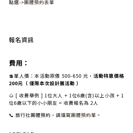
點選->
團體預約表單
報名資訊
費用：
💲單人價：本活動原價 500-650 元，
活動特惠價格
200元（ 僅限本次設計展活動 ）
🌰 [ 收費舉例 ] 1位大人 + 1位6歲(含)以上小孩 + 1
位6歲以下的小小朋友 = 收費報名為 2人
📞 旅行社團體預約，請填寫
團體預約單
。