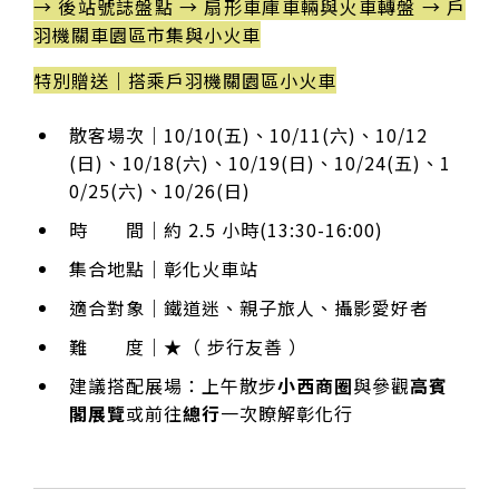
→ 後站號誌盤點 → 扇形車庫車輛與火車轉盤 → 戶
羽機關車園區市集與小火車
特別贈送｜搭乘戶羽機關園區小火車
散客場次｜10/10(五)、10/11(六)、10/12
(日)、10/18(六)、10/19(日)、10/24(五)、1
0/25(六)、10/26(日)
時 間｜約 2.5 小時(13:30-16:00)
集合地點｜彰化火車站
適合對象｜鐵道迷、親子旅人、攝影愛好者
難 度｜★（ 步行友善 ）
建議搭配展場：上午散步
小西商圈
與參觀
高賓
閣展覽
或前往
總行
一次瞭解彰化行