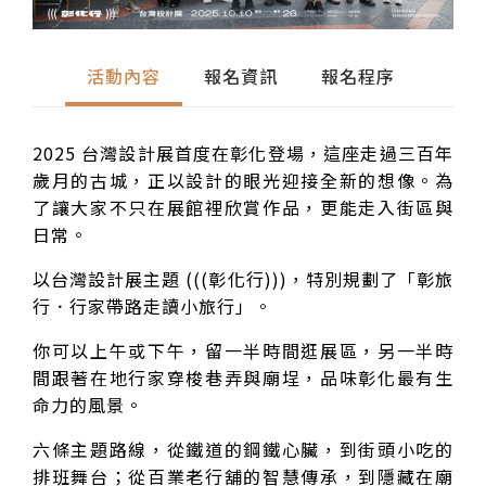
活動內容
報名資訊
報名程序
2025 台灣設計展首度在彰化登場，這座走過三百年
歲月的古城，正以設計的眼光迎接全新的想像。為
了讓大家不只在展館裡欣賞作品，更能走入街區與
日常。
以台灣設計展主題 (((彰化行)))，特別規劃了「彰旅
行．行家帶路走讀小旅行」。
你可以上午或下午，留一半時間逛展區，另一半時
間跟著在地行家穿梭巷弄與廟埕，品味彰化最有生
命力的風景。
六條主題路線，從鐵道的鋼鐵心臟，到街頭小吃的
排班舞台；從百業老行舖的智慧傳承，到隱藏在廟