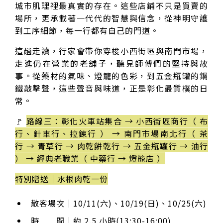
城市肌理裡最真實的存在。這些店鋪不只是買賣的
場所，更承載著一代代的智慧與信念，從神明守護
到工序細節，每一行都有自己的門道。
這趟走讀，行家會帶你穿梭小西街區與南門市場，
走進仍在營業的老舖子，聽見師傅們的堅持與故
事。從藥材的氣味、燈籠的色彩，到五金瓶罐的鋼
鐵敲擊聲，這些聲音與味道，正是彰化最質樸的日
常。
🚩
路線三：彰化火車站集合 → 小西街區商行（ 布
行、針車行、拉鍊行 ） → 南門市場南北行（ 茶
行 → 青草行 → 肉乾餅乾行 → 五金瓶罐行 → 油行
） → 經典老職業（ 中藥行 → 燈籠店 ）
特別贈送｜水根肉乾一份
散客場次｜10/11(六)、10/19(日)、10/25(六)
時 間｜約 2.5 小時(13:30-16:00)