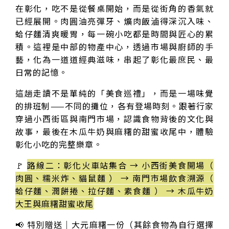
在彰化，吃不是從餐桌開始，而是從街角的香氣就
已經展開。肉圓油亮彈牙、爌肉飯滷得深沉入味、
蛤仔麵清爽暖胃，每一碗小吃都是時間與匠心的累
積。這裡是中部的物產中心，透過市場與廚師的手
藝，化為一道道經典滋味，串起了彰化最庶民、最
日常的記憶。
這趟走讀不是單純的「美食巡禮」，而是一場味覺
的排班制——不同的攤位，各有登場時刻。跟著行家
穿過小西街區與南門市場，認識食物背後的文化與
故事，最後在木瓜牛奶與麻糬的甜蜜收尾中，體驗
彰化小吃的完整樂章。
🚩
路線二：彰化火車站集合 → 小西街美食開場（
肉圓、糯米炸、貓鼠麵 ） → 南門市場飲食溯源（
蛤仔麵、潤餅捲、拉仔麵、素食麵 ） → 木瓜牛奶
大王與麻糬甜蜜收尾
📢 特別贈送｜大元麻糬一份（其餘食物為自行選擇