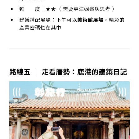
難 度｜★★（ 需要專注觀察與思考 ）
建議搭配展場：下午可以
美術館展場
，精彩的
產業密碼也在其中
路線五 │ 走看厝勢：鹿港的建築日記