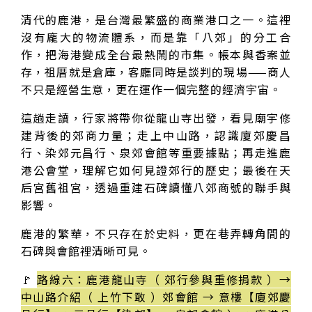
清代的鹿港，是台灣最繁盛的商業港口之一。這裡
沒有龐大的物流體系，而是靠「八郊」的分工合
作，把海港變成全台最熱鬧的市集。帳本與香案並
存，祖厝就是倉庫，客廳同時是談判的現場——商人
不只是經營生意，更在運作一個完整的經濟宇宙。
這趟走讀，行家將帶你從龍山寺出發，看見廟宇修
建背後的郊商力量；走上中山路，認識廈郊慶昌
行、染郊元昌行、泉郊會館等重要據點；再走進鹿
港公會堂，理解它如何見證郊行的歷史；最後在天
后宮舊祖宮，透過重建石碑讀懂八郊商號的聯手與
影響。
鹿港的繁華，不只存在於史料，更在巷弄轉角間的
石碑與會館裡清晰可見。
🚩
路線六：鹿港龍山寺（ 郊行參與重修捐款 ）→
中山路介紹（ 上竹下敢 ）郊會館 → 意樓【廈郊慶