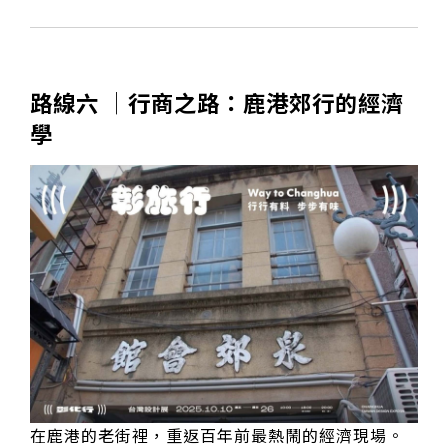
路線六 │行商之路：鹿港郊行的經濟
學
在鹿港的老街裡，重返百年前最熱鬧的經濟現場。