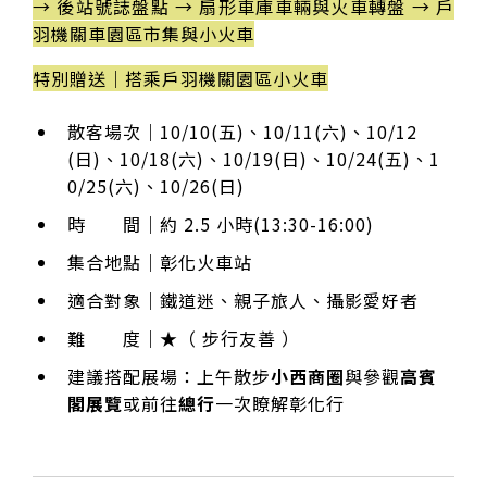
→ 後站號誌盤點 → 扇形車庫車輛與火車轉盤 → 戶
羽機關車園區市集與小火車
特別贈送｜搭乘戶羽機關園區小火車
散客場次｜10/10(五)、10/11(六)、10/12
(日)、10/18(六)、10/19(日)、10/24(五)、1
0/25(六)、10/26(日)
時 間｜約 2.5 小時(13:30-16:00)
集合地點｜彰化火車站
適合對象｜鐵道迷、親子旅人、攝影愛好者
難 度｜★（ 步行友善 ）
建議搭配展場：上午散步
小西商圈
與參觀
高賓
閣展覽
或前往
總行
一次瞭解彰化行