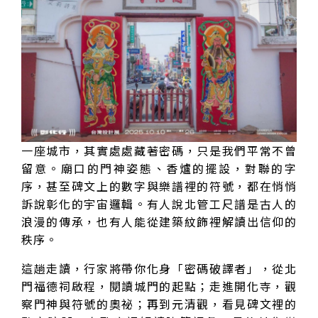
一座城市，其實處處藏著密碼，只是我們平常不曾
留意。廟口的門神姿態、香爐的擺設，對聯的字
序，甚至碑文上的數字與樂譜裡的符號，都在悄悄
訴說彰化的宇宙邏輯。有人說北管工尺譜是古人的
浪漫的傳承，也有人能從建築紋飾裡解讀出信仰的
秩序。
這趟走讀，行家將帶你化身「密碼破譯者」，從北
門福德祠啟程，閱讀城門的起點；走進開化寺，觀
察門神與符號的奧祕；再到元清觀，看見碑文裡的