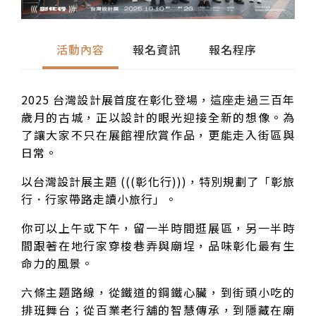
活動內容
報名資訊
報名程序
2025 台灣設計展首度在彰化登場，這座走過三百年
歲月的古城，正以設計的眼光迎接全新的想像。為
了讓大家不只在展館裡欣賞作品，更能走入街區與
日常。
以台灣設計展主題 (((彰化行)))，特別規劃了「彰旅
行．行家帶路走讀小旅行」。
你可以上午或下午，留一半時間逛展區，另一半時
間跟著在地行家穿梭巷弄與廟埕，品味彰化最有生
命力的風景。
六條主題路線，從鐵道的鋼鐵心臟，到街頭小吃的
排班舞台；從百業老行舖的智慧傳承，到隱藏在廟