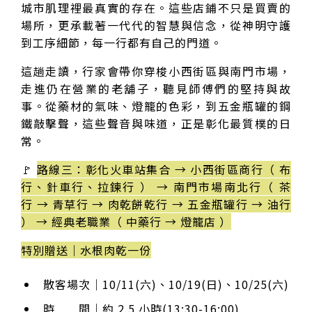
城市肌理裡最真實的存在。這些店鋪不只是買賣的
場所，更承載著一代代的智慧與信念，從神明守護
到工序細節，每一行都有自己的門道。
這趟走讀，行家會帶你穿梭小西街區與南門市場，
走進仍在營業的老舖子，聽見師傅們的堅持與故
事。從藥材的氣味、燈籠的色彩，到五金瓶罐的鋼
鐵敲擊聲，這些聲音與味道，正是彰化最質樸的日
常。
🚩
路線三：彰化火車站集合 → 小西街區商行（ 布
行、針車行、拉鍊行 ） → 南門市場南北行（ 茶
行 → 青草行 → 肉乾餅乾行 → 五金瓶罐行 → 油行
） → 經典老職業（ 中藥行 → 燈籠店 ）
特別贈送｜水根肉乾一份
散客場次｜10/11(六)、10/19(日)、10/25(六)
時 間｜約 2.5 小時(13:30-16:00)