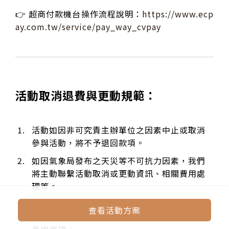
👉 超商付款機台操作流程說明：
https://www.ecp
ay.com.tw/service/pay_way_cvpay
活動取消退費與更動規範：
活動如因非可究責主辦單位之因素中止或取消
參與活動，將不予退回款項。
如因氣象局發布之天災等不可抗力因素，我們
將主動聯繫活動取消或更動資訊、相關費用處
理等。
如因
未達成團人數
而活動無法成立，我們將於
查看活動方案
活動日期(不含)前 2-4 日內通知未成團
與 相關