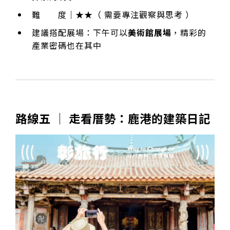
難 度｜★★（ 需要專注觀察與思考 ）
建議搭配展場：下午可以
美術館展場
，精彩的
產業密碼也在其中
路線五 │ 走看厝勢：鹿港的建築日記