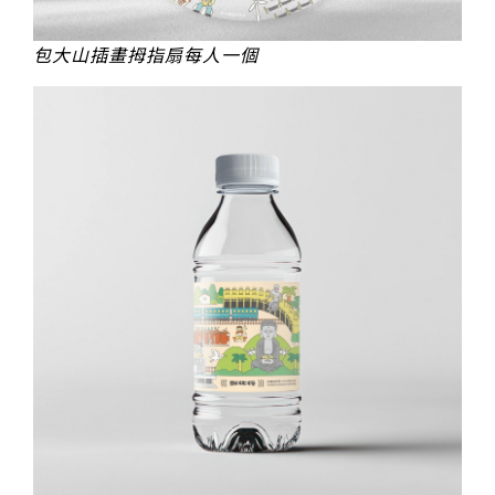
包大山插畫拇指扇每人一個