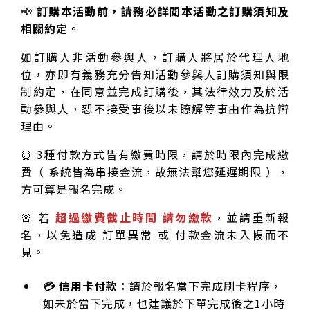
📢
訂購本活動前，請務必詳閱本活動之訂購須知及
相關約定。
如訂購人非活動參與人，訂購人將居於代理人地
位，亦即有義務充分告知活動參與人訂購須知與限
制約定，在同意並完成訂購後，其法律效力及於活
動參與人，恕不接受事後以未瞭解等事由作為抗辯
理由。
⏰ 3種付款方式皆有繳費時限，請於時限內完成繳
費（ 系統皆為串接金流，故無法幫您延遲期限 ），
方可算是報名完成。
🚨 若
超過繳費截止時間 請勿繳款
，並請重新報
名，以免造成 訂單異常 或 付款金流未入帳而不
見。
💳 信用卡付款：
請於報名當下完成刷卡程序，
如未於當下完成，也建議於下單完成後之1小時