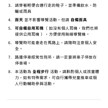
請穿著輕便合適行走的鞋子，並準備飲水、防
曬或雨具
雨天
並不影響導覽活動，但請
自備雨具
可自備自用耳機
（ 如沒有個人耳機，我們也將
提供公用耳機 ），方便使用無線導覽機。
導覽時可能會走在馬路上，請隨時注意個人安
全。
路邊停車經常性拖吊，請一定要將車子停放在
停車場。
本活動為
全程步行
活動，請斟酌個人或孩童體
力，如有特殊需求，可自行攜帶兒童推車或個
人行動輔助參與活動。