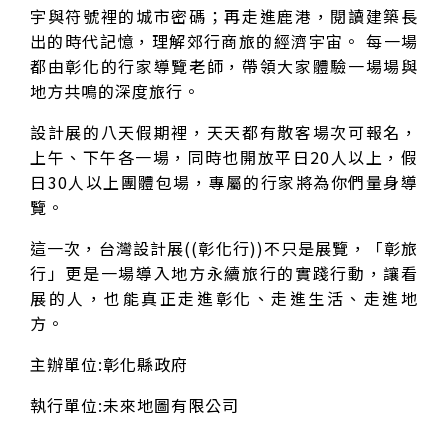
宇與符號裡的城市密碼；再走進鹿港，閱讀建築長
出的時代記憶，理解郊行商旅的經濟宇宙。 每一場
都由彰化的行家導覽老師，帶領大家體驗一場場與
地方共鳴的深度旅行。
設計展的八天假期裡，天天都有散客場次可報名，
上午、下午各一場，同時也開放平日20人以上，假
日30人以上團體包場，專屬的行家將為你們量身導
覽。
這一次，台灣設計展((彰化行))不只是展覽，「彰旅
行」更是一場導入地方永續旅行的實踐行動，讓看
展的人，也能真正走進彰化、走進生活、走進地
方。
主辦單位:彰化縣政府
執行單位:未來地圖有限公司