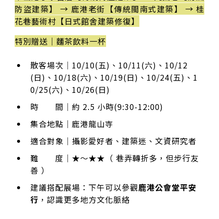
防盜建築】 → 鹿港老街【傳統閩南式建築】 → 桂
花巷藝術村【日式館舍建築修復】
特別贈送｜麵茶飲料一杯
散客場次｜10/10(五)、10/11(六)、10/12
(日)、10/18(六)、10/19(日)、10/24(五)、1
0/25(六)、10/26(日)
時 間｜約 2.5 小時(9:30-12:00)
集合地點｜鹿港龍山寺
適合對象｜攝影愛好者、建築迷、文資研究者
難 度｜★～★★（ 巷弄轉折多，但步行友
善 ）
建議搭配展場：下午可以參觀
鹿港公會堂平安
行
，認識更多地方文化脈絡