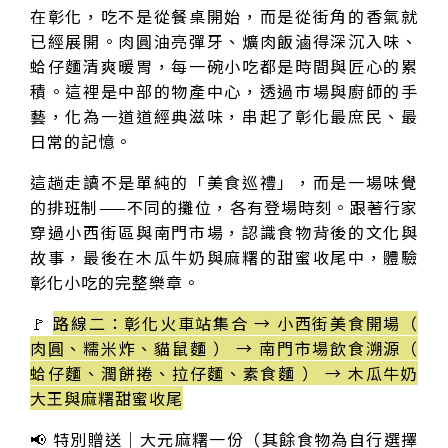
在彰化，吃不是從餐桌開始，而是從街角的香氣就
已經展開。肉圓油亮彈牙、爌肉飯滷得深沉入味、
蛤仔麵清爽暖胃，每一碗小吃都是時間與匠心的累
積。這裡是中部的物產中心，透過市場與廚師的手
藝，化為一道道經典滋味，串起了彰化最庶民、最
日常的記憶。
這趟走讀不是單純的「美食巡禮」，而是一場味覺
的排班制——不同的攤位，各有登場時刻。跟著行家
穿過小西街區與南門市場，認識食物背後的文化與
故事，最後在木瓜牛奶與麻糬的甜蜜收尾中，體驗
彰化小吃的完整樂章。
🚩
路線二：彰化火車站集合 → 小西街美食開場（
肉圓、糯米炸、貓鼠麵 ） → 南門市場飲食溯源（
蛤仔麵、潤餅捲、拉仔麵、素食麵 ） → 木瓜牛奶
大王與麻糬甜蜜收尾
📢 特別贈送｜大元麻糬一份（其餘食物為自行選擇