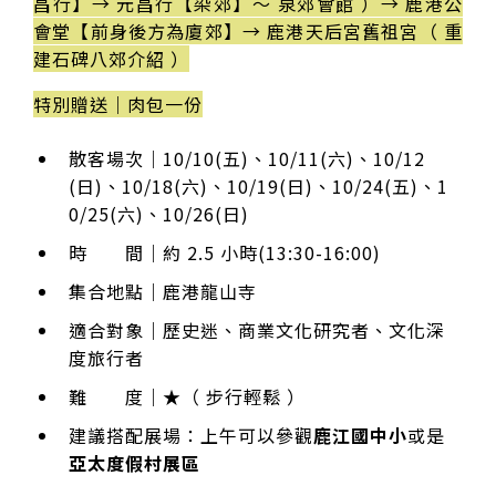
昌行】→ 元昌行【染郊】～ 泉郊會館 ）→ 鹿港公
會堂【前身後方為廈郊】→ 鹿港天后宮舊祖宮（ 重
建石碑八郊介紹 ）
特別贈送｜肉包一份
散客場次｜10/10(五)、10/11(六)、10/12
(日)、10/18(六)、10/19(日)、10/24(五)、1
0/25(六)、10/26(日)
時 間｜約 2.5 小時(13:30-16:00)
集合地點｜鹿港龍山寺
適合對象｜歷史迷、商業文化研究者、文化深
度旅行者
難 度｜★（ 步行輕鬆 ）
建議搭配展場：上午可以參觀
鹿江國中小
或是
亞太度假村展區