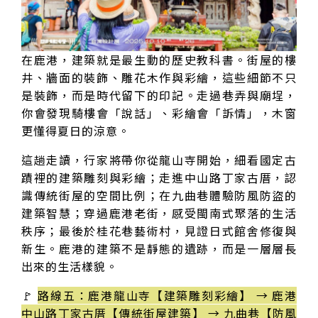
在鹿港，建築就是最生動的歷史教科書。街屋的樓
井、牆面的裝飾、雕花木作與彩繪，這些細節不只
是裝飾，而是時代留下的印記。走過巷弄與廟埕，
你會發現騎樓會「說話」、彩繪會「訴情」，木窗
更懂得夏日的涼意。
這趟走讀，行家將帶你從龍山寺開始，細看國定古
蹟裡的建築雕刻與彩繪；走進中山路丁家古厝，認
識傳統街屋的空間比例；在九曲巷體驗防風防盜的
建築智慧；穿過鹿港老街，感受閩南式聚落的生活
秩序；最後於桂花巷藝術村，見證日式館舍修復與
新生。鹿港的建築不是靜態的遺跡，而是一層層長
出來的生活樣貌。
🚩
路線五：鹿港龍山寺【建築雕刻彩繪】 → 鹿港
中山路丁家古厝【傳統街屋建築】 → 九曲巷【防風