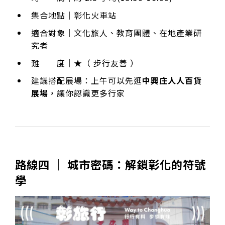
集合地點｜彰化火車站
適合對象｜文化旅人、教育團體、在地產業研
究者
難 度｜★（ 步行友善 ）
建議搭配展場：上午可以先逛
中興庄人人百貨
展場
，讓你認識更多行家
路線四 │ 城市密碼：解鎖彰化的符號
學