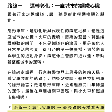
路線一 │ 運轉彰化：一座城市的鋼鐵心臟
跟著行家走進鐵道心臟，聽見彰化撲通撲通的脈
動。
扇形車庫，是彰化最具代表性的鐵道地標，也是這
座城市的心臟。火車的轟鳴、剪票的聲響、轉盤緩
緩轉動的瞬間，不只是鐵道迷的浪漫，更是彰化人
日常生活的節奏。從月台的第一聲廣播，到勞動者
與學生的通勤身影，鐵道像血管般四通八達，帶動
著整座城市的運轉。
在這趟走讀裡，行家將帶你登上最長的跨站天橋，
看火車奔馳的軌跡；走訪後站號誌，聽見控制列車
的隱形語言；走進扇形車庫，近距離感受百年轉盤
的運作；最後在戶羽機關車園區，與小火車和鐵道
市集相遇。
🚩
路線一：彰化火車站 → 最長跨站天橋看火車