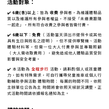
活動對象：
✔️
6歲(含)以上
：皆為
收費
參與者，為維護體驗品
質以及維護所有參與者權益，不接受「未繳費跟隨
一起走」，所有符合收費之參與者皆需付費。
✔️
6歲以下
：
免費
（ 活動當天須出示健保卡或其他
具有生日與姓名之證明 ），但不提供導覽機、活動
體驗材料等，但需一位大人付費參與並專職照顧
（ 大人需收取費用 ），避免造成他人體驗品質受到
影響與安全考量。
✔️ 本活動為
全程步行
活動，請斟酌個人或孩童體
力，如有特殊需求，可自行攜帶兒童推車或個人行
動輔助參與活動 體驗時間： 每團的時間不同，依照
主辦單位公告為主 時間將會依照天候狀況調整，正
式活動時間請依據報名通知為主。