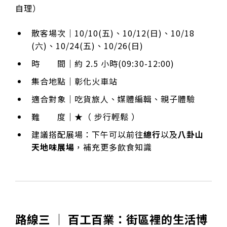
自理）
散客場次｜10/10(五)、10/12(日)、10/18
(六)、10/24(五)、10/26(日)
時 間｜約 2.5 小時(09:30-12:00)
集合地點｜彰化火車站
適合對象｜吃貨旅人、媒體編輯、親子體驗
難 度｜★（ 步行輕鬆 ）
建議搭配展場：下午可以前往
總行
以及
八卦山
天地味展場
，補充更多飲食知識
路線三 │ 百工百業：街區裡的生活博