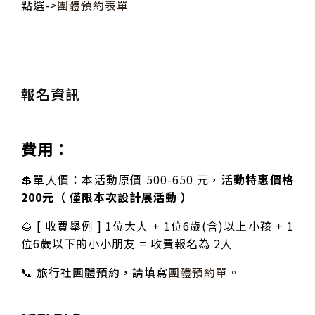
點選->
團體預約表單
報名資訊
費用：
💲單人價：本活動原價 500-650 元，
活動特惠價格
200元（ 僅限本次設計展活動 ）
🌰 [ 收費舉例 ] 1位大人 + 1位6歲(含)以上小孩 + 1
位6歲以下的小小朋友 = 收費報名為 2人
📞 旅行社團體預約，請填寫
團體預約單
。