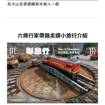
包大山全景圖礦泉水每人一瓶
六條行家帶路走讀小旅行介紹