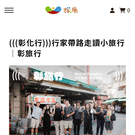
0
回主選單
(((彰化行)))行家帶路走讀小旅行
活動報名
│彰旅行
小旅行及主題導覽
講座、體驗與課程
其他活動