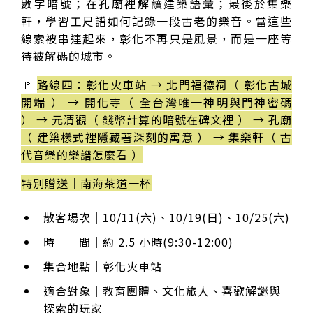
數字暗號；在孔廟裡解讀建築語彙；最後於集樂
軒，學習工尺譜如何記錄一段古老的樂音。當這些
線索被串連起來，彰化不再只是風景，而是一座等
待被解碼的城市。
🚩
路線四：彰化火車站 → 北門福德祠（ 彰化古城
開端 ） → 開化寺（ 全台灣唯一神明與門神密碼
） → 元清觀（ 錢幣計算的暗號在碑文裡 ） → 孔廟
（ 建築樣式裡隱藏著深刻的寓意 ） → 集樂軒（ 古
代音樂的樂譜怎麼看 ）
特別贈送｜南海茶道一杯
散客場次｜10/11(六)、10/19(日)、10/25(六)
時 間｜約 2.5 小時(9:30-12:00)
集合地點｜彰化火車站
適合對象｜教育團體、文化旅人、喜歡解謎與
探索的玩家