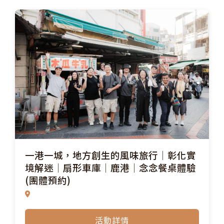
一港一城，地方創生的風味旅行│彰化實
境解迷│扇形車庫│鹿港│念念餐桌體驗
(團體預約)
活動詳情