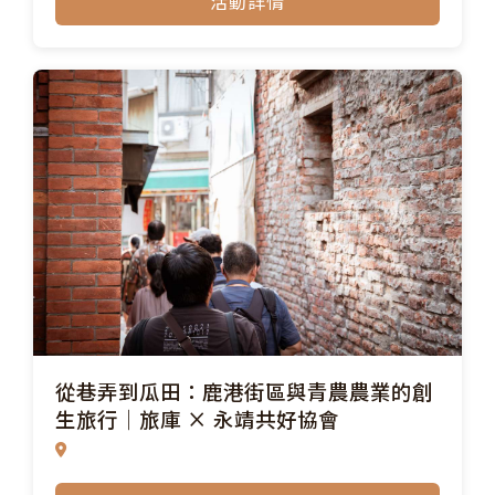
活動詳情
從巷弄到瓜田：鹿港街區與青農農業的創
生旅行｜旅庫 × 永靖共好協會