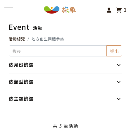
0
Event
活動
回主選單
活動總覽
地方創生團體參訪
活動報名
送出
小旅行及主題導覽
依月份篩選
講座、體驗與課程
依類型篩選
其他活動
依主題篩選
共 5 筆活動