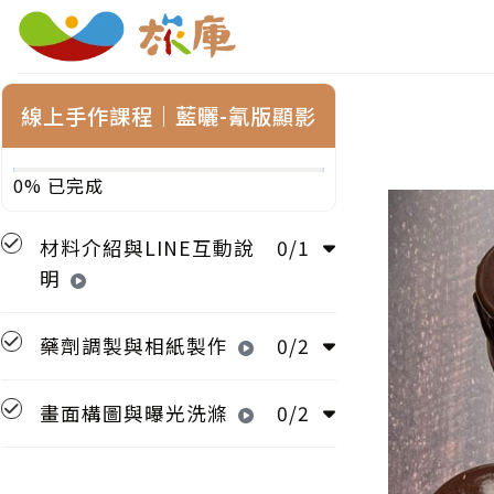
線上手作課程│藍曬-氰版顯影
0% 已完成
材料介紹與LINE互動說
0/1
明
藥劑調製與相紙製作
0/2
畫面構圖與曝光洗滌
0/2