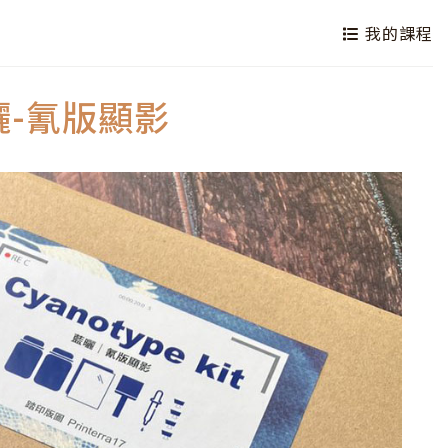
我的課程
-氰版顯影