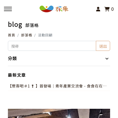
0
blog
部落格
回主選單
首頁
部落格
活動回顧
活動報名
送出
小旅行及主題導覽
分類
講座、體驗與課程
最新文章
【聚吾吧＃1 ❢ 】首發場｜青年產業交流會 - 食食在在活
其他活動
下去，彰化餐飲的生存故事