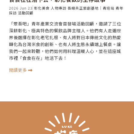
2026 Jun 23
彰化美食
人物專訪
吾線共正旅創基地｜青培站
青年
採訪
活動回顧
「聚吾吧」青年產業交流會首發場活動回顧，邀請了三位
深耕彰化、極具特色的餐飲品牌主理人。他們有人走遍世
界後選擇在彰化老宅扎根、有人將對日本傳統文化的熱愛
轉化為台灣米食的創新、也有人將生態永續端上餐桌。讓
我們一起來聆聽，他們如何用料理溫暖人心，並在這座城
市裡「食食在在」地活下去！
閱讀更多