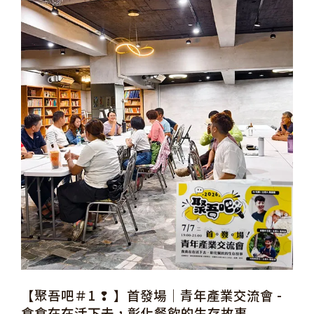
【聚吾吧＃1 ❢ 】首發場｜青年產業交流會 -
食食在在活下去，彰化餐飲的生存故事