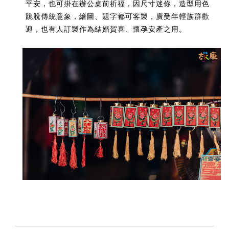
平安，也可掛在辦公桌前祈福，因尺寸迷你，造型用色
跳脫傳統意象，繪圖、題字都可客製，廣受年輕族群歡
迎，也有人訂製作為結婚賀喜、懷孕安產之用。