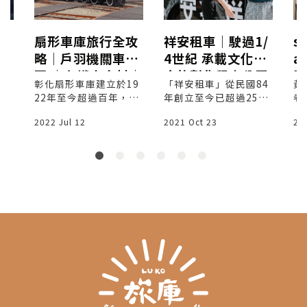
公
扇形車庫旅行全攻
祥安租車│駛過1/
su
繕團
略│戶羽機關車園
4世紀 承載文化使
a
區 │台鐵宿舍村│
命的彰化租車公司
歷
於
彰化扇形車庫建立於19
「祥安租車」從民國84
黃
開放時間│附近停
美
，
22年至今超過百年，是
年創立至今已超過25
老
車場│ 彰化親子景
區
目前全台唯一的扇形車
年，專職彰化機場接送
屋
2022 Jul 12
2021 Oct 23
20
整棟
庫，也是國際鐵道迷必
服務，一路見證臺灣商
e
點旅行
另
訪的景點，周邊還有戶
業版圖的轉變與旅遊市
的
間
羽機關車園區、臺鐵宿
場的興衰。
一
，
舍村、跨站天橋及扇庫
別
港
散步道等。
啡