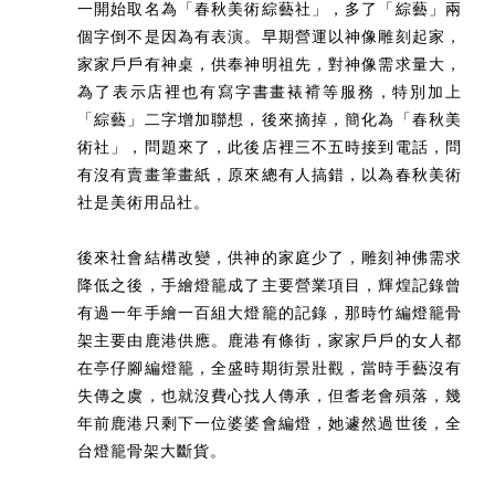
一開始取名為「春秋美術綜藝社」，多了「綜藝」兩
個字倒不是因為有表演。早期營運以神像雕刻起家，
家家戶戶有神桌，供奉神明祖先，對神像需求量大，
為了表示店裡也有寫字書畫裱褙等服務，特別加上
「綜藝」二字增加聯想，後來摘掉，簡化為「春秋美
術社」，問題來了，此後店裡三不五時接到電話，問
有沒有賣畫筆畫紙，原來總有人搞錯，以為春秋美術
社是美術用品社。
後來社會結構改變，供神的家庭少了，雕刻神佛需求
降低之後，手繪燈籠成了主要營業項目，輝煌記錄曾
有過一年手繪一百組大燈籠的記錄，那時竹編燈籠骨
架主要由鹿港供應。鹿港有條街，家家戶戶的女人都
在亭仔腳編燈籠，全盛時期街景壯觀，當時手藝沒有
失傳之虞，也就沒費心找人傳承，但耆老會殞落，幾
年前鹿港只剩下一位婆婆會編燈，她遽然過世後，全
台燈籠骨架大斷貨。