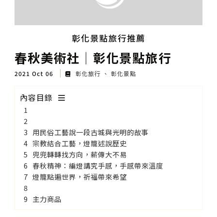
彰化景點旅行推薦
春秋美術社│彰化景點旅行
2021 Oct 06
彰化旅行
彰化景點
內容目錄
用民俗工藝說一段古城與光明的故事
宗教結合工藝，燈籠述說歷史
兜兜轉轉找方向，薪傳大不易
春秋精神：編燈講究手感，手感帶來溫度
燈籠點遍世界，祈福帶來希望
主力商品