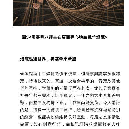
圖3<唐嘉興老師坐在店面專心地編織竹燈籠>
燈籠點遍世界，祈福帶來希望
全製程純手工燈籠造價不便宜，但唐嘉興說客源很穩
定，特地找來的、買過一次還會再來的，肯定欣賞他
們的堅持，對價格的考量反而在其次，尤其是宮廟奉
神每年都有需求，訂單穩定，一年之內大小月相差明
顯，但整年度均攤下來，工作量尚能負荷。
令人驚訝
的是，這樣一間傳統工藝行，臉書粉專沒有經過特別
的經營，也能與粉絲維持良好互動，每篇貼文按讚數
破百；沒有刻意行銷，靠私訊訂購的燈籠數令人咋