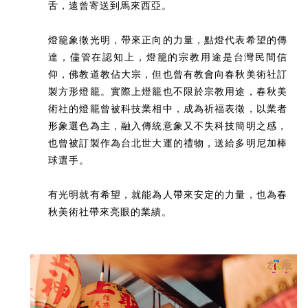
舌，遠曾寄送到馬來西亞。
燈籠象徵光明，帶來正向的力量，點燈代表希望的傳
達，儘管在認知上，燈籠的宗教用途是台灣民間信
仰，佛教道教佔大宗，但也曾有教會向春秋美術社訂
製方形燈籠。實際上燈籠也不限於宗教用途，春秋美
術社的燈籠曾被科技業相中，成為祈福表徵，以業者
形象選色為主，融入傳統意象又不失科技簡明之感，
也曾被訂製作為台北世大運的禮物，送給多明尼加棒
球選手。
有光明就有希望，就能為人帶來安定的力量，也為春
秋美術社帶來亮眼的業績。