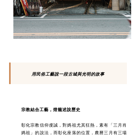
用民俗工藝說一段古城與光明的故事
宗教結合工藝，燈籠述說歷史
彰化宗教信仰虔誠，對媽祖尤其狂熱，素有「三月肖
媽祖」的說法，而彰化座落的位置，農曆三月有三場