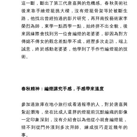
這一斷，斷出了第三代唐嘉興的危機感。春秋美術社
後來靠手繪燈籠挑大樑，沒有燈籠骨架等於被斷生
路，他找出曾經拍過的影片研究，再拜南投藝術家李
榮烈為師，東學一點西學一點，始終拼不出全貌，後
來因緣際會找到另一位會編燈的老婆婆，卻因為對方
傳媳不傳女的觀念差點學不成，經歷多次走訪，端上
誠意，終於感動老婆婆，他學到了手作竹編燈籠的技
術。
春秋精神：編燈講究手感，手感帶來溫度
參加過旅庫在地小旅行或看過報導的人，對於唐嘉興
紮起瀏海，坐在比成人還胖的燈籠前沉默編織的影像
一定印象深刻，沒有介紹會以為他從小就會編燈籠，
猜不到從門外漢到多次拜師、練成技巧是近幾年的
事。