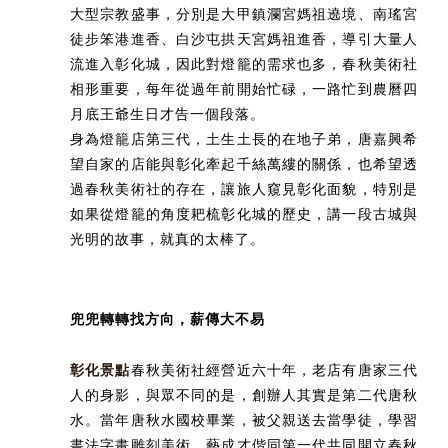
大型宗教盛事，分別是大甲鎮瀾宮媽祖遶境、南瑤宮
徒步笨港進香、白沙屯拱天宮媽祖進香，導引大量人
流進入彰化城，因此對燈籠的需求也多，春秋美術社
相形重要，每年從過年前開始忙碌，一路忙到農曆四
月底王爺生日才告一個段落。
身為燈籠店第三代，土生土長的在地子弟，唐嘉興希
望自家的店能與彰化牽起千絲萬縷的關係，也希望透
過春秋美術社的存在，讓旅人窺見彰化面貌，特別是
如果從燈籠的角度耙梳彰化城的歷史，講一段古城與
光明的故事，就真的太棒了。
兜兜轉轉找方向，薪傳大不易
彰化景點
春秋美術社經營近六十年，老店有唐家三代
人的身影，與眾不同的是，創辦人其實是第二代唐秋
水。當年唐秋水國校畢業，被父親送去當學徒，學習
書法字畫雕刻美術，藝成才偕同第一代共同開立春秋