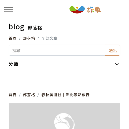
blog
部落格
回主選單
首頁
部落格
全部文章
活動報名
送出
小旅行及主題導覽
分類
講座、體驗與課程
首頁
部落格
春秋美術社│彰化景點旅行
其他活動