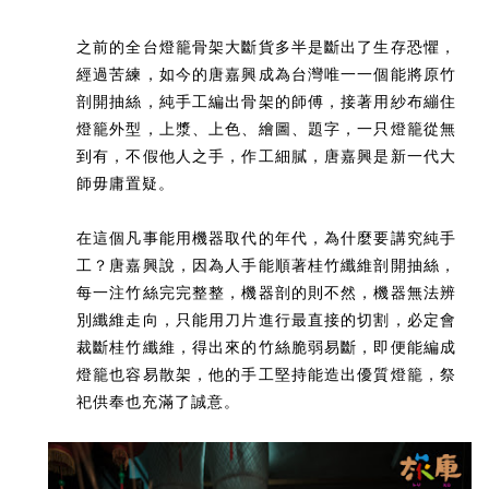
之前的全台燈籠骨架大斷貨多半是斷出了生存恐懼，
經過苦練，如今的唐嘉興成為台灣唯一一個能將原竹
剖開抽絲，純手工編出骨架的師傅，接著用紗布繃住
燈籠外型，上漿、上色、繪圖、題字，一只燈籠從無
到有，不假他人之手，作工細膩，唐嘉興是新一代大
師毋庸置疑。
在這個凡事能用機器取代的年代，為什麼要講究純手
工？唐嘉興說，因為人手能順著桂竹纖維剖開抽絲，
每一注竹絲完完整整，機器剖的則不然，機器無法辨
別纖維走向，只能用刀片進行最直接的切割，必定會
裁斷桂竹纖維，得出來的竹絲脆弱易斷，即便能編成
燈籠也容易散架，他的手工堅持能造出優質燈籠，祭
祀供奉也充滿了誠意。