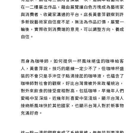
在一二樓展出作品，藉由展覽讓白色方塊成為藝術家
與消費者、收藏家溝通的平台。店長黃書萍觀察到許
多新銳藝術家自信度不足，無法為作品訂價，展覽一
輪後，實際收到消費端的意見，可以調整方向、養成
自信。
而身為咖啡師，如何提供一杯風味絕佳的咖啡給客
人，黃書萍說，技巧的磨練一定少不了，但咖啡杯盛
裝的不會只是手沖豆子點滴接起的咖啡液，也蘊含了
咖啡師對社會的觀察，好比台灣曾被外來政權統治，
對外來飲食的接受度相對高，包括咖啡，早幾年人們
愛喝中至深焙，近幾年則喜愛中至淺焙，顯示台灣人
接納新風味快於其他國家，也顯示台灣人對於新事物
充滿好奇。
這一點一滴的觀察串成了系統思維，每每談到要滾動