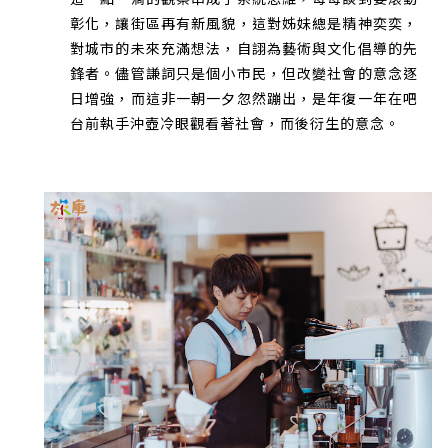
彰化，讓街區再有新風貌，這對姊妹總是精神奕奕，
對城市的未來充滿想法，自詡為藝術與文化倡導的先
鋒者。儘管謙詞只是個小市民，但改變社會的意念逐
日增強，而這非一朝一夕忽然蹦出，是年復一年在吧
台前執手沖壺冷眼觀看著社會，而後衍生的意念。