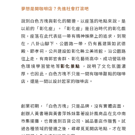
夢想是開咖啡店？先進社會打滾吧
說到白色方塊與彰化的關連，以座落的地點來說，是
以前的「彰化座」。「彰化座」是日治時代的彰化戲
院，座落在此代表這一帶有精神娛樂上的追求，到現
在，八卦山腳下、公園路一帶，仍有舊建築如武德
殿、節孝祠，公共建設如彰化縣立美術館，沿公園路
往上走，有南郭官舍群、彰化藝術高中、成功營區綠
色環境學習營地等
彰化景點
，說明了文化氛圍濃
厚。也因此，白色方塊不只是一間有咖啡甜點的咖啡
店，還是一間以設計起家的咖啡店。
創業初期，「白色方塊」只是品牌，沒有實體店面，
創辦人黃書珊與黃書萍姊妹靠著設計風商品在北中南
市集擺攤，也曾進到百貨公司、誠品書店作販售。試
過各種領域的營運之後，尋尋覓覓開店地點，才在現