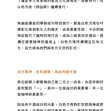
了讓更多人有系統的看見文化與現況，懷報停刊，改
以地方誌《炯話郎》繼續進行。
無論是講座的舉辦或刊物的發行，都是白色方塊在呼
應彰化城與彰化人的需求。店長黃書萍說，今日的咖
啡店取代了舊時的柑仔店，成為小城資訊流通站。建
構在販售咖啡的基底上，白色方塊持續關注在地文
化，這也成為她們與地方交流的形式。
白方精神：先有觀察，再談改變社會
兩位創辦人都戲稱自己是二分之一店長，合起來剛好
是完整的「一」，其中一位是設計師黃書珊，另一位
是咖啡師黃書萍。
因為有平面設計的元素，白色方塊對於空間與美感更
有追求，店裡每三個月會換展一次，邀請年輕藝術家