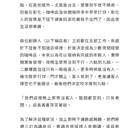
點。在其他城市，尤其是台北，營業到午夜不稀奇，
但是在彰化，咖啡店及休閒場所多半早早打烊。彰化
人的習慣是下班下課後回家吃飯就不出門了，因此夜
生活很單調。
兩位創辦人（以下稱店長）之前都在北部工作，有感
於下班後不知道去哪裡，於是決定成為少數夜間經營
的咖啡店，本來以為可以吸納有同感的年輕人，實際
開業後發現，夜晚生意常淡到不行，六點到九點，一
二層樓面往往只有一兩組客人，更多時候是沒有人，
幾次提早打烊，門才關上，客人就到了，老是讓客人
撲空也不是辦法，最後她們決定咬牙撐到九點。
「我們店裡晚上常常沒客人，整間都空的，只有老
闆。」店長黃書萍笑著說。
為了解決這種狀況，加上對時下議題感興趣，她們將
週三訂為講座日，邀請各領域達人來開講，或談新