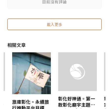
目前沒有評論
送出
送出
載入更多
相關文章
推
彰化好神通。第一
彰
旅庫彰化。永續旅
款彰化廟宇主題LI
家
行推動平台目標