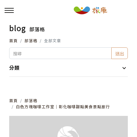
blog
部落格
回主選單
首頁
部落格
全部文章
活動報名
送出
小旅行及主題導覽
分類
講座、體驗與課程
首頁
部落格
其他活動
白色方塊咖啡工作室│彰化咖啡甜點美食景點旅行