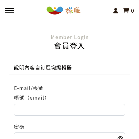
0
回主選單
Member Login
會員登入
活動報名
小旅行及主題導覽
說明內容自訂區塊編輯器
講座、體驗與課程
E-mail/帳號
帳號（email）
其他活動
密碼