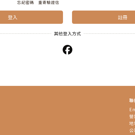
忘記密碼
重寄驗證信
登入
註冊
聯
Em
營業
地
公