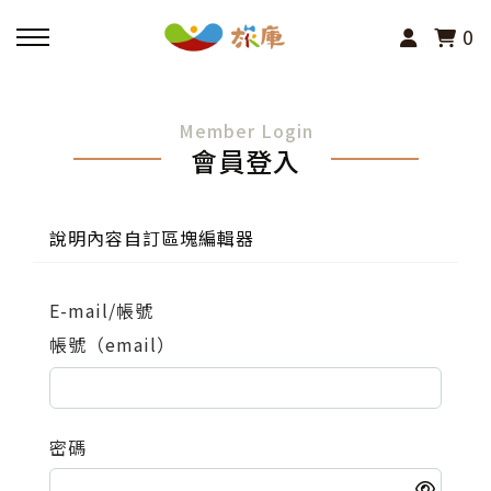
0
回主選單
Member Login
會員登入
活動報名
小旅行及主題導覽
說明內容自訂區塊編輯器
講座、體驗與課程
E-mail/帳號
帳號（email）
其他活動
密碼