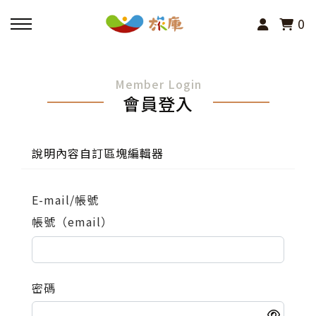
0
回主選單
Member Login
會員登入
活動報名
小旅行及主題導覽
說明內容自訂區塊編輯器
講座、體驗與課程
E-mail/帳號
帳號（email）
其他活動
密碼