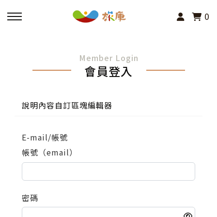
0
回主選單
Member Login
會員登入
活動報名
小旅行及主題導覽
說明內容自訂區塊編輯器
講座、體驗與課程
E-mail/帳號
帳號（email）
其他活動
密碼