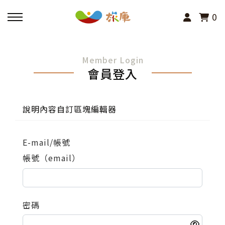
0
回主選單
Member Login
會員登入
活動報名
小旅行及主題導覽
說明內容自訂區塊編輯器
講座、體驗與課程
E-mail/帳號
帳號（email）
其他活動
密碼