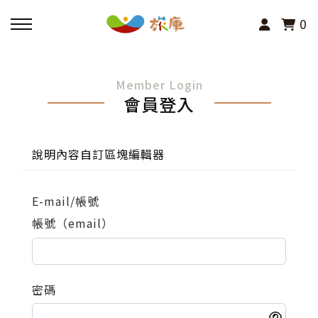
0
回主選單
Member Login
會員登入
活動報名
小旅行及主題導覽
說明內容自訂區塊編輯器
講座、體驗與課程
E-mail/帳號
帳號（email）
其他活動
密碼