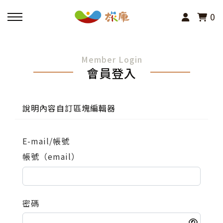
0
回主選單
Member Login
會員登入
活動報名
小旅行及主題導覽
說明內容自訂區塊編輯器
講座、體驗與課程
E-mail/帳號
帳號（email）
其他活動
密碼