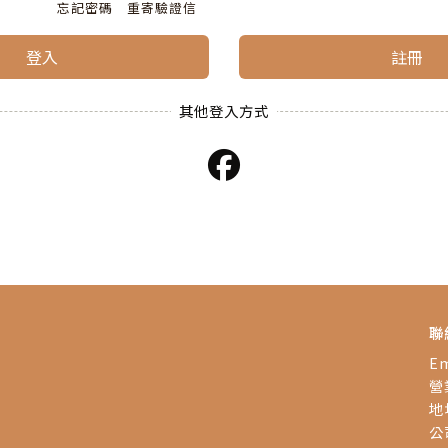
忘記密碼
重寄驗證信
登入
註冊
聯
Em
營業
地
公