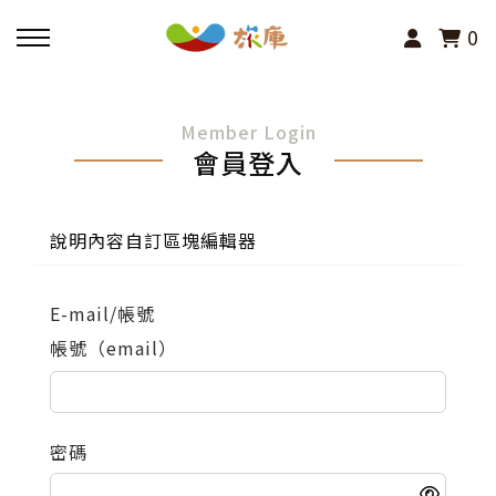
0
回主選單
Member Login
會員登入
活動報名
小旅行及主題導覽
說明內容自訂區塊編輯器
講座、體驗與課程
E-mail/帳號
帳號（email）
其他活動
密碼