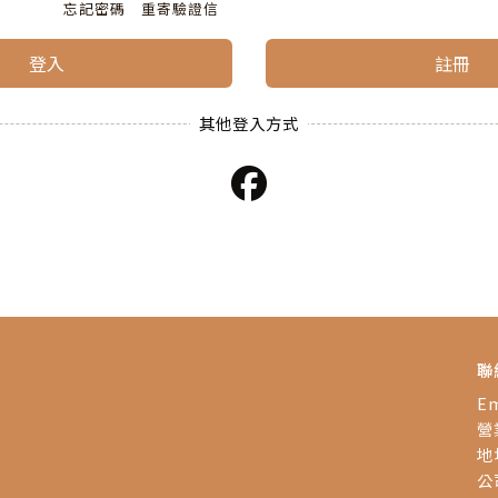
忘記密碼
重寄驗證信
登入
註冊
聯
Em
營業
地
公