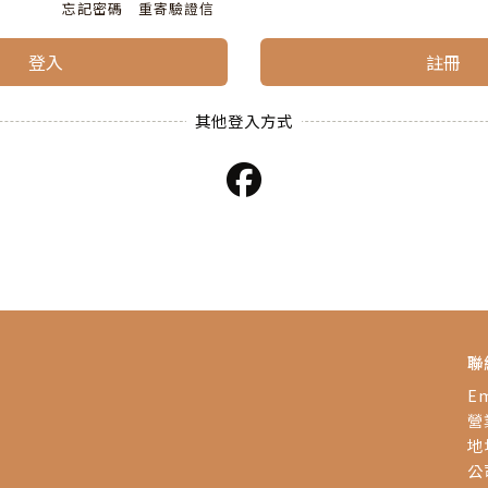
忘記密碼
重寄驗證信
登入
註冊
聯
Em
營業
地
公