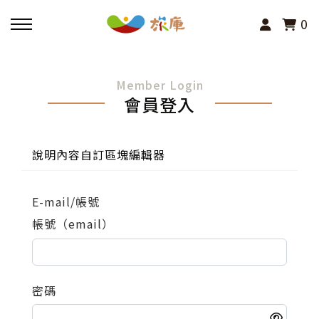
0
回主選單
Member Login
會員登入
活動報名
小旅行及主題導覽
說明內容自訂區塊編輯器
講座、體驗與課程
E-mail/帳號
帳號（email）
其他活動
密碼