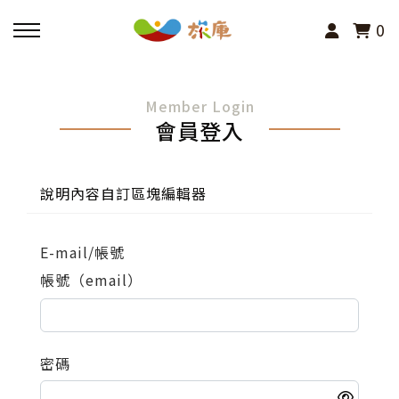
0
回主選單
Member Login
會員登入
活動報名
小旅行及主題導覽
說明內容自訂區塊編輯器
講座、體驗與課程
E-mail/帳號
帳號（email）
其他活動
密碼