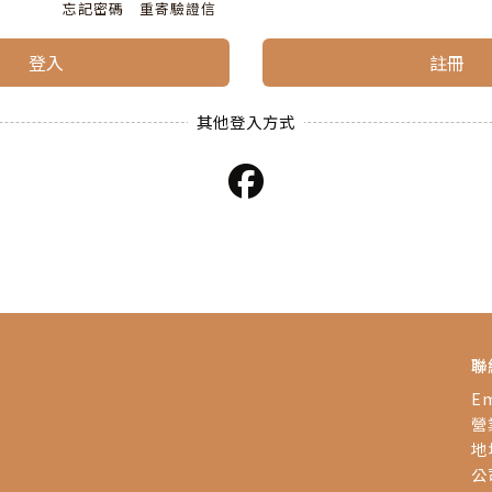
忘記密碼
重寄驗證信
登入
註冊
聯
Em
營業
地
公