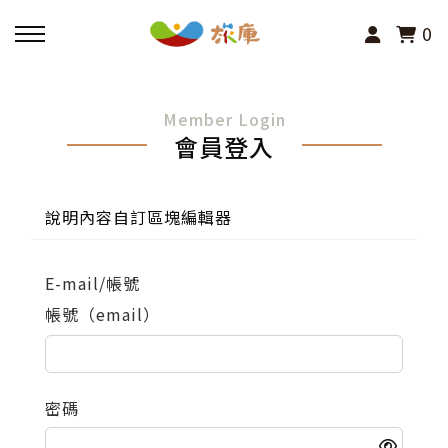
0
回主選單
Member Login
會員登入
活動報名
小旅行及主題導覽
說明內容自訂區塊編輯器
講座、體驗與課程
E-mail/帳號
帳號（email）
其他活動
密碼