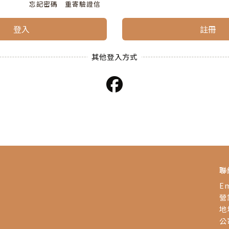
忘記密碼
重寄驗證信
登入
註冊
聯
Em
營業
地
公