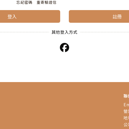
忘記密碼
重寄驗證信
登入
註冊
聯
Em
營業
地
公