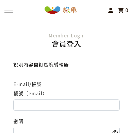
0
回主選單
Member Login
會員登入
活動報名
小旅行及主題導覽
說明內容自訂區塊編輯器
講座、體驗與課程
E-mail/帳號
帳號（email）
其他活動
密碼