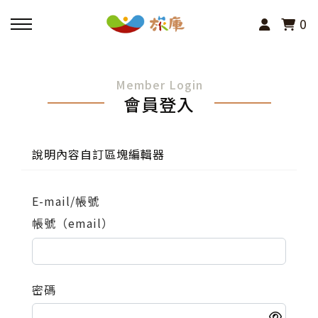
0
回主選單
Member Login
會員登入
活動報名
小旅行及主題導覽
說明內容自訂區塊編輯器
講座、體驗與課程
E-mail/帳號
帳號（email）
其他活動
密碼